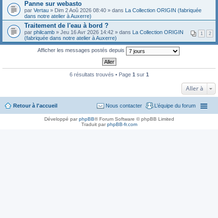
Panne sur webasto
par
Vertau
» Dim 2 Aoû 2026 08:40 » dans
La Collection ORIGIN (fabriquée
dans notre atelier à Auxerre)
Traitement de l'eau à bord ?
par
philcamb
» Jeu 16 Avr 2026 14:42 » dans
La Collection ORIGIN
1
2
(fabriquée dans notre atelier à Auxerre)
Afficher les messages postés depuis
6 résultats trouvés • Page
1
sur
1
Aller à
Retour à l'accueil
Nous contacter
L’équipe du forum
Développé par
phpBB
® Forum Software © phpBB Limited
Traduit par
phpBB-fr.com