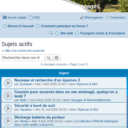
Stylevan - Vans aménagés
Accès rapide
FAQ
M’enregistrer
Connexion
Retour à l'accueil
Comment participer au forum ?
Site web
R
Fourgons neufs & d'occasion
ec
Sujets actifs
her
Aller à la recherche avancée
ch
er
6 résultats trouvés • Page
1
sur
1
Sujets
Nouveau et recherche d'un équinox 2
par
Quinquin
» Ven 7 Aoû 2026 16:45 » dans
Stylevan & Moi
Coussin pour escarres dans un van aménagé, quelqu'un a
testé ?
par
Aylin
» Jeu 6 Aoû 2026 12:18 » dans
Voyages & Rassemblements
Sécurité à bord de nuit
par
Yayabou
» Ven 31 Juil 2026 23:32 » dans
Stylevan & Moi
Décharge batterie du porteur
par
Vertau
» Mar 4 Aoû 2026 16:42 » dans
La Collection ORIGIN (fabriquée
dans notre atelier à Auxerre)