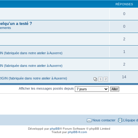
RÉPONSES
0
lqu'un a testé ?
0
lements
2
1
N (fabriquée dans notre atelier à Auxerre)
2
N (fabriquée dans notre atelier à Auxerre)
14
IGIN (fabriquée dans notre atelier à Auxerre)
1
2
Afficher les messages postés depuis
Nous contacter
L’équipe 
Développé par
phpBB
® Forum Software © phpBB Limited
Traduit par
phpBB-fr.com