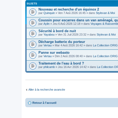
SUJETS
Nouveau et recherche d'un équinox 2
par
Quinquin
» Ven 7 Aoû 2026 16:45 » dans
Stylevan & Moi
Coussin pour escarres dans un van aménagé, que
par
Aylin
» Jeu 6 Aoû 2026 12:18 » dans
Voyages & Rassemb
Sécurité à bord de nuit
par
Yayabou
» Ven 31 Juil 2026 23:32 » dans
Stylevan & Moi
Décharge batterie du porteur
par
Vertau
» Mar 4 Aoû 2026 16:42 » dans
La Collection ORIGI
Panne sur webasto
par
Vertau
» Dim 2 Aoû 2026 08:40 » dans
La Collection ORIGI
Traitement de l'eau à bord ?
par
philcamb
» Jeu 16 Avr 2026 14:42 » dans
La Collection OR
Aller à la recherche avancée
Retour à l'accueil