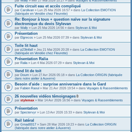
par
Wally
» Mer 27 Mai 2026 10:27 » dans
Voyages & Rassemblements
Fuite circuit eau et accès compliqué
par
Carolivan
» Lun 25 Mai 2026 16:57 » dans
La Collection EMOTION
(fabriquée en Vendée chez Fleurette)
Re: Bonjour à tous + question naïve sur la signature
électronique du devis Stylevan
par
Wally
» Lun 25 Mai 2026 14:56 » dans
Stylevan & Moi
Présentation
par
Elgrecos
» Lun 25 Mai 2026 07:39 » dans
Stylevan & Moi
Toile lit haut
par
p23lnifa8
» Jeu 21 Mai 2026 20:28 » dans
La Collection EMOTION
(fabriquée en Vendée chez Fleurette)
Présentation Ralia
par
Ralia
» Lun 4 Mai 2026 07:29 » dans
Stylevan & Moi
Vend lit de toit
par
Doum
» Lun 27 Avr 2026 05:18 » dans
La Collection ORIGIN (fabriquée
dans notre atelier à Auxerre)
Besoin d'aide : surprise anniversaire dans le Gard
par
Fabien Raoul
» Mar 21 Avr 2026 19:54 » dans
Voyages & Rassemblements
26 nouvelles vidéos témoignages
F
par
stylemax
» Mar 14 Avr 2026 16:56 » dans
Voyages & Rassemblements
i
c
Présentation
h
par
Spectervyr
» Lun 13 Avr 2026 15:33 » dans
Stylevan & Moi
i
e
Rail latéral
r
(
par
Gmad0017
» Sam 28 Mar 2026 19:23 » dans
La Collection ORIGIN
s
(fabriquée dans notre atelier à Auxerre)
)