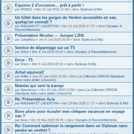
Equinox 2 d'occasion... prêt à partir !
par
ERIN21
» Mer 15 Juil 2026 17:06 » dans
Stylevan & Moi
Un hôtel dans les gorges du Verdon accessible en van,
quelqu'un connaît ?
par
RAGNAR ET LAGERTHA
» Ven 10 Juil 2026 17:37 » dans
Voyages &
Rassemblements
Présentation Nicolas — Jumper L2H2
par
JumpNico
» Jeu 9 Juil 2026 09:59 » dans
Stylevan & Moi
Service de dépannage sur un T5
par
Drice
» Mer 8 Juil 2026 09:20 » dans
Voyages & Rassemblements
Drice - T5
par
Drice
» Mer 8 Juil 2026 09:18 » dans
Stylevan & Moi
Achat equinox2
par
Koller
» Jeu 25 Juin 2026 12:40 » dans
La Collection ORIGIN (fabriquée
dans notre atelier à Auxerre)
Matelas qui sent la transpi
par
Spectervyr
» Ven 19 Juin 2026 13:58 » dans
La Collection ORIGIN
(fabriquée dans notre atelier à Auxerre)
Re: Présentation Acia
par
RAGNAR ET LAGERTHA
» Ven 29 Mai 2026 17:17 » dans
Stylevan & Moi
Bons plans pour écouler mes chèques vacances en voyage
van ?
par
Acia
» Ven 29 Mai 2026 08:36 » dans
Voyages & Rassemblements
Re: Comment optimiser le rangement dans un Stylevan sans
perdre en confort ?