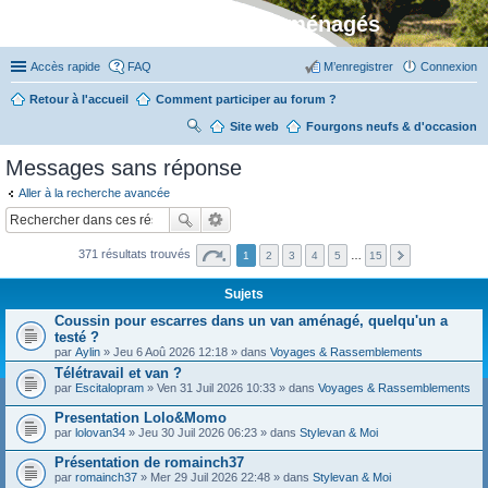
Stylevan - Vans aménagés
Accès rapide
FAQ
M’enregistrer
Connexion
Retour à l'accueil
Comment participer au forum ?
Site web
R
Fourgons neufs & d'occasion
ec
Messages sans réponse
her
Aller à la recherche avancée
ch
er
371 résultats trouvés
1
2
3
4
5
…
15
Sujets
Coussin pour escarres dans un van aménagé, quelqu'un a
testé ?
par
Aylin
» Jeu 6 Aoû 2026 12:18 » dans
Voyages & Rassemblements
Télétravail et van ?
par
Escitalopram
» Ven 31 Juil 2026 10:33 » dans
Voyages & Rassemblements
Presentation Lolo&Momo
par
lolovan34
» Jeu 30 Juil 2026 06:23 » dans
Stylevan & Moi
Présentation de romainch37
par
romainch37
» Mer 29 Juil 2026 22:48 » dans
Stylevan & Moi