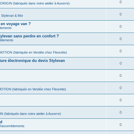
0
 ORIGIN (fabriquée dans notre atelier à Auxerre)
0
s
Stylevan & Moi
 en voyage van ?
0
lements
ylevan sans perdre en confort ?
0
blements
0
EMOTION (fabriquée en Vendée chez Fleurette)
ture électronique du devis Stylevan
0
0
0
MOTION (fabriquée en Vendée chez Fleurette)
0
0
N (fabriquée dans notre atelier à Auxerre)
rd
0
 Rassemblements