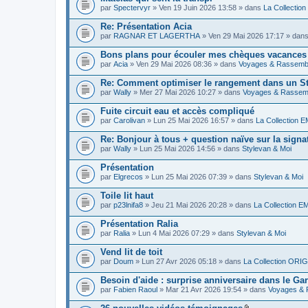
par
Spectervyr
» Ven 19 Juin 2026 13:58 » dans
La Collection
Re: Présentation Acia
par
RAGNAR ET LAGERTHA
» Ven 29 Mai 2026 17:17 » dan
Bons plans pour écouler mes chèques vacances
par
Acia
» Ven 29 Mai 2026 08:36 » dans
Voyages & Rassemb
Re: Comment optimiser le rangement dans un St
par
Wally
» Mer 27 Mai 2026 10:27 » dans
Voyages & Rassem
Fuite circuit eau et accès compliqué
par
Carolivan
» Lun 25 Mai 2026 16:57 » dans
La Collection 
Re: Bonjour à tous + question naïve sur la signa
par
Wally
» Lun 25 Mai 2026 14:56 » dans
Stylevan & Moi
Présentation
par
Elgrecos
» Lun 25 Mai 2026 07:39 » dans
Stylevan & Moi
Toile lit haut
par
p23lnifa8
» Jeu 21 Mai 2026 20:28 » dans
La Collection E
Présentation Ralia
par
Ralia
» Lun 4 Mai 2026 07:29 » dans
Stylevan & Moi
Vend lit de toit
par
Doum
» Lun 27 Avr 2026 05:18 » dans
La Collection ORIGI
Besoin d'aide : surprise anniversaire dans le Ga
par
Fabien Raoul
» Mar 21 Avr 2026 19:54 » dans
Voyages &