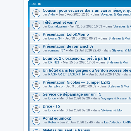
SUJETS
Coussin pour escarres dans un van aménagé, que
par
Aylin
» Jeu 6 Aoû 2026 12:18 » dans
Voyages & Rassemb
Télétravail et van ?
par
Escitalopram
» Ven 31 Juil 2026 10:33 » dans
Voyages & 
Presentation Lolo&Momo
par
lolovan34
» Jeu 30 Juil 2026 06:23 » dans
Stylevan & Moi
Présentation de romainch37
par
romainch37
» Mer 29 Juil 2026 22:48 » dans
Stylevan & M
Equinox 2 d'occasion... prêt à partir !
par
ERIN21
» Mer 15 Juil 2026 17:06 » dans
Stylevan & Moi
Un hôtel dans les gorges du Verdon accessible e
par
RAGNAR ET LAGERTHA
» Ven 10 Juil 2026 17:37 » dan
Présentation Nicolas — Jumper L2H2
par
JumpNico
» Jeu 9 Juil 2026 09:59 » dans
Stylevan & Moi
Service de dépannage sur un T5
par
Drice
» Mer 8 Juil 2026 09:20 » dans
Voyages & Rassemb
Drice - T5
par
Drice
» Mer 8 Juil 2026 09:18 » dans
Stylevan & Moi
Achat equinox2
par
Koller
» Jeu 25 Juin 2026 12:40 » dans
La Collection ORIG
Matelas qui sent la transpi