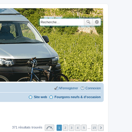
M’enregistrer
Connexion
Site web
Fourgons neufs & d'occasion
371 résultats trouvés
1
2
3
4
5
…
15