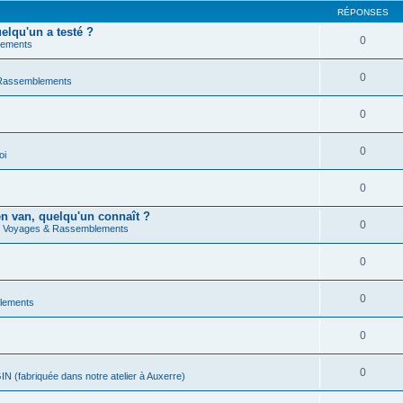
RÉPONSES
lqu'un a testé ?
0
lements
0
Rassemblements
0
0
oi
0
n van, quelqu'un connaît ?
0
s
Voyages & Rassemblements
0
0
lements
0
0
IN (fabriquée dans notre atelier à Auxerre)