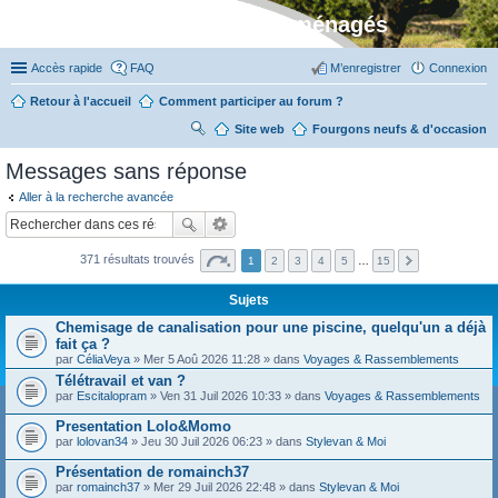
Stylevan - Vans aménagés
Accès rapide
FAQ
M’enregistrer
Connexion
Retour à l'accueil
Comment participer au forum ?
Site web
R
Fourgons neufs & d'occasion
ec
Messages sans réponse
her
Aller à la recherche avancée
ch
er
371 résultats trouvés
1
2
3
4
5
…
15
Sujets
Chemisage de canalisation pour une piscine, quelqu'un a déjà
fait ça ?
par
CéliaVeya
» Mer 5 Aoû 2026 11:28 » dans
Voyages & Rassemblements
Télétravail et van ?
par
Escitalopram
» Ven 31 Juil 2026 10:33 » dans
Voyages & Rassemblements
Presentation Lolo&Momo
par
lolovan34
» Jeu 30 Juil 2026 06:23 » dans
Stylevan & Moi
Présentation de romainch37
par
romainch37
» Mer 29 Juil 2026 22:48 » dans
Stylevan & Moi