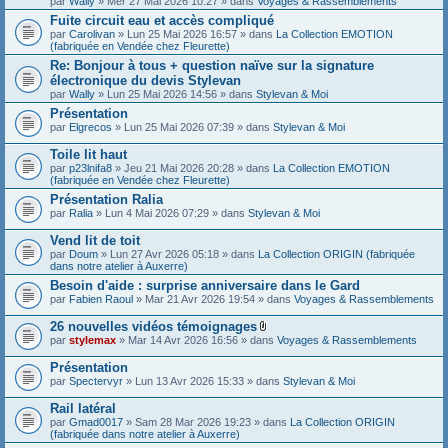
par
Wally
» Mer 27 Mai 2026 10:27 » dans
Voyages & Rassemblements
Fuite circuit eau et accès compliqué
par
Carolivan
» Lun 25 Mai 2026 16:57 » dans
La Collection EMOTION
(fabriquée en Vendée chez Fleurette)
Re: Bonjour à tous + question naïve sur la signature
électronique du devis Stylevan
par
Wally
» Lun 25 Mai 2026 14:56 » dans
Stylevan & Moi
Présentation
par
Elgrecos
» Lun 25 Mai 2026 07:39 » dans
Stylevan & Moi
Toile lit haut
par
p23lnifa8
» Jeu 21 Mai 2026 20:28 » dans
La Collection EMOTION
(fabriquée en Vendée chez Fleurette)
Présentation Ralia
par
Ralia
» Lun 4 Mai 2026 07:29 » dans
Stylevan & Moi
Vend lit de toit
par
Doum
» Lun 27 Avr 2026 05:18 » dans
La Collection ORIGIN (fabriquée
dans notre atelier à Auxerre)
Besoin d'aide : surprise anniversaire dans le Gard
par
Fabien Raoul
» Mar 21 Avr 2026 19:54 » dans
Voyages & Rassemblements
26 nouvelles vidéos témoignages
F
par
stylemax
» Mar 14 Avr 2026 16:56 » dans
Voyages & Rassemblements
i
c
Présentation
h
par
Spectervyr
» Lun 13 Avr 2026 15:33 » dans
Stylevan & Moi
i
e
Rail latéral
r
(
par
Gmad0017
» Sam 28 Mar 2026 19:23 » dans
La Collection ORIGIN
s
(fabriquée dans notre atelier à Auxerre)
)