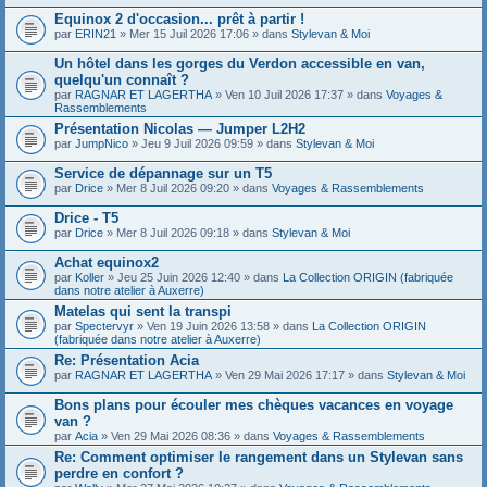
Equinox 2 d'occasion... prêt à partir !
par
ERIN21
» Mer 15 Juil 2026 17:06 » dans
Stylevan & Moi
Un hôtel dans les gorges du Verdon accessible en van,
quelqu'un connaît ?
par
RAGNAR ET LAGERTHA
» Ven 10 Juil 2026 17:37 » dans
Voyages &
Rassemblements
Présentation Nicolas — Jumper L2H2
par
JumpNico
» Jeu 9 Juil 2026 09:59 » dans
Stylevan & Moi
Service de dépannage sur un T5
par
Drice
» Mer 8 Juil 2026 09:20 » dans
Voyages & Rassemblements
Drice - T5
par
Drice
» Mer 8 Juil 2026 09:18 » dans
Stylevan & Moi
Achat equinox2
par
Koller
» Jeu 25 Juin 2026 12:40 » dans
La Collection ORIGIN (fabriquée
dans notre atelier à Auxerre)
Matelas qui sent la transpi
par
Spectervyr
» Ven 19 Juin 2026 13:58 » dans
La Collection ORIGIN
(fabriquée dans notre atelier à Auxerre)
Re: Présentation Acia
par
RAGNAR ET LAGERTHA
» Ven 29 Mai 2026 17:17 » dans
Stylevan & Moi
Bons plans pour écouler mes chèques vacances en voyage
van ?
par
Acia
» Ven 29 Mai 2026 08:36 » dans
Voyages & Rassemblements
Re: Comment optimiser le rangement dans un Stylevan sans
perdre en confort ?