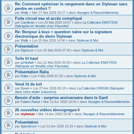
Re: Comment optimiser le rangement dans un Stylevan sans
perdre en confort ?
par
Wally
» Mer 27 Mai 2026 10:27 » dans
Voyages & Rassemblements
Fuite circuit eau et accès compliqué
par
Carolivan
» Lun 25 Mai 2026 16:57 » dans
La Collection EMOTION
(fabriquée en Vendée chez Fleurette)
Re: Bonjour à tous + question naïve sur la signature
électronique du devis Stylevan
par
Wally
» Lun 25 Mai 2026 14:56 » dans
Stylevan & Moi
Présentation
par
Elgrecos
» Lun 25 Mai 2026 07:39 » dans
Stylevan & Moi
Toile lit haut
par
p23lnifa8
» Jeu 21 Mai 2026 20:28 » dans
La Collection EMOTION
(fabriquée en Vendée chez Fleurette)
Présentation Ralia
par
Ralia
» Lun 4 Mai 2026 07:29 » dans
Stylevan & Moi
Vend lit de toit
par
Doum
» Lun 27 Avr 2026 05:18 » dans
La Collection ORIGIN (fabriquée
dans notre atelier à Auxerre)
Besoin d'aide : surprise anniversaire dans le Gard
par
Fabien Raoul
» Mar 21 Avr 2026 19:54 » dans
Voyages & Rassemblements
26 nouvelles vidéos témoignages
F
par
stylemax
» Mar 14 Avr 2026 16:56 » dans
Voyages & Rassemblements
i
c
Présentation
h
par
Spectervyr
» Lun 13 Avr 2026 15:33 » dans
Stylevan & Moi
i
e