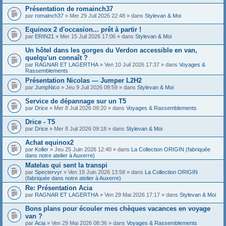
Présentation de romainch37
par
romainch37
» Mer 29 Juil 2026 22:48 » dans
Stylevan & Moi
Equinox 2 d'occasion... prêt à partir !
par
ERIN21
» Mer 15 Juil 2026 17:06 » dans
Stylevan & Moi
Un hôtel dans les gorges du Verdon accessible en van,
quelqu'un connaît ?
par
RAGNAR ET LAGERTHA
» Ven 10 Juil 2026 17:37 » dans
Voyages &
Rassemblements
Présentation Nicolas — Jumper L2H2
par
JumpNico
» Jeu 9 Juil 2026 09:59 » dans
Stylevan & Moi
Service de dépannage sur un T5
par
Drice
» Mer 8 Juil 2026 09:20 » dans
Voyages & Rassemblements
Drice - T5
par
Drice
» Mer 8 Juil 2026 09:18 » dans
Stylevan & Moi
Achat equinox2
par
Koller
» Jeu 25 Juin 2026 12:40 » dans
La Collection ORIGIN (fabriquée
dans notre atelier à Auxerre)
Matelas qui sent la transpi
par
Spectervyr
» Ven 19 Juin 2026 13:58 » dans
La Collection ORIGIN
(fabriquée dans notre atelier à Auxerre)
Re: Présentation Acia
par
RAGNAR ET LAGERTHA
» Ven 29 Mai 2026 17:17 » dans
Stylevan & Moi
Bons plans pour écouler mes chèques vacances en voyage
van ?
par
Acia
» Ven 29 Mai 2026 08:36 » dans
Voyages & Rassemblements