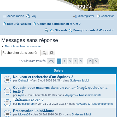
Stylevan - Vans aménagés
Accès rapide
FAQ
M’enregistrer
Connexion
Retour à l'accueil
Comment participer au forum ?
Site web
R
Fourgons neufs & d'occasion
ec
Messages sans réponse
her
Aller à la recherche avancée
ch
er
372 résultats trouvés
1
2
3
4
5
…
15
Sujets
Nouveau et recherche d'un équinox 2
par
Quinquin
» Ven 7 Aoû 2026 16:45 » dans
Stylevan & Moi
Coussin pour escarres dans un van aménagé, quelqu'un a
testé ?
par
Aylin
» Jeu 6 Aoû 2026 12:18 » dans
Voyages & Rassemblements
Télétravail et van ?
par
Escitalopram
» Ven 31 Juil 2026 10:33 » dans
Voyages & Rassemblements
Presentation Lolo&Momo
par
lolovan34
» Jeu 30 Juil 2026 06:23 » dans
Stylevan & Moi