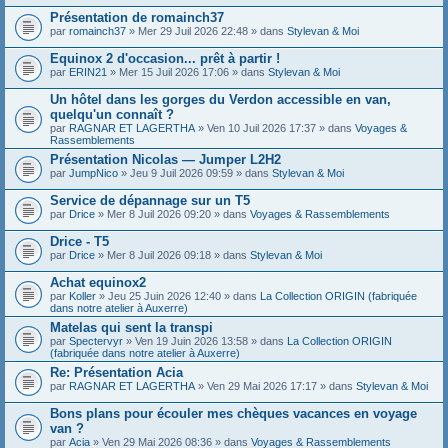
Présentation de romainch37
par
romainch37
» Mer 29 Juil 2026 22:48 » dans
Stylevan & Moi
Equinox 2 d'occasion... prêt à partir !
par
ERIN21
» Mer 15 Juil 2026 17:06 » dans
Stylevan & Moi
Un hôtel dans les gorges du Verdon accessible en van,
quelqu'un connaît ?
par
RAGNAR ET LAGERTHA
» Ven 10 Juil 2026 17:37 » dans
Voyages &
Rassemblements
Présentation Nicolas — Jumper L2H2
par
JumpNico
» Jeu 9 Juil 2026 09:59 » dans
Stylevan & Moi
Service de dépannage sur un T5
par
Drice
» Mer 8 Juil 2026 09:20 » dans
Voyages & Rassemblements
Drice - T5
par
Drice
» Mer 8 Juil 2026 09:18 » dans
Stylevan & Moi
Achat equinox2
par
Koller
» Jeu 25 Juin 2026 12:40 » dans
La Collection ORIGIN (fabriquée
dans notre atelier à Auxerre)
Matelas qui sent la transpi
par
Spectervyr
» Ven 19 Juin 2026 13:58 » dans
La Collection ORIGIN
(fabriquée dans notre atelier à Auxerre)
Re: Présentation Acia
par
RAGNAR ET LAGERTHA
» Ven 29 Mai 2026 17:17 » dans
Stylevan & Moi
Bons plans pour écouler mes chèques vacances en voyage
van ?
par
Acia
» Ven 29 Mai 2026 08:36 » dans
Voyages & Rassemblements