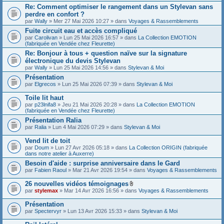
Re: Comment optimiser le rangement dans un Stylevan sans
perdre en confort ?
par
Wally
» Mer 27 Mai 2026 10:27 » dans
Voyages & Rassemblements
Fuite circuit eau et accès compliqué
par
Carolivan
» Lun 25 Mai 2026 16:57 » dans
La Collection EMOTION
(fabriquée en Vendée chez Fleurette)
Re: Bonjour à tous + question naïve sur la signature
électronique du devis Stylevan
par
Wally
» Lun 25 Mai 2026 14:56 » dans
Stylevan & Moi
Présentation
par
Elgrecos
» Lun 25 Mai 2026 07:39 » dans
Stylevan & Moi
Toile lit haut
par
p23lnifa8
» Jeu 21 Mai 2026 20:28 » dans
La Collection EMOTION
(fabriquée en Vendée chez Fleurette)
Présentation Ralia
par
Ralia
» Lun 4 Mai 2026 07:29 » dans
Stylevan & Moi
Vend lit de toit
par
Doum
» Lun 27 Avr 2026 05:18 » dans
La Collection ORIGIN (fabriquée
dans notre atelier à Auxerre)
Besoin d'aide : surprise anniversaire dans le Gard
par
Fabien Raoul
» Mar 21 Avr 2026 19:54 » dans
Voyages & Rassemblements
26 nouvelles vidéos témoignages
F
par
stylemax
» Mar 14 Avr 2026 16:56 » dans
Voyages & Rassemblements
i
c
Présentation
h
par
Spectervyr
» Lun 13 Avr 2026 15:33 » dans
Stylevan & Moi
i
e