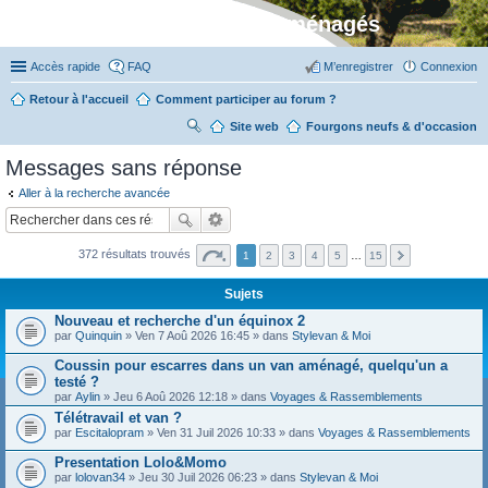
Stylevan - Vans aménagés
Accès rapide
FAQ
M’enregistrer
Connexion
Retour à l'accueil
Comment participer au forum ?
Site web
R
Fourgons neufs & d'occasion
ec
Messages sans réponse
her
Aller à la recherche avancée
ch
er
372 résultats trouvés
1
2
3
4
5
…
15
Sujets
Nouveau et recherche d'un équinox 2
par
Quinquin
» Ven 7 Aoû 2026 16:45 » dans
Stylevan & Moi
Coussin pour escarres dans un van aménagé, quelqu'un a
testé ?
par
Aylin
» Jeu 6 Aoû 2026 12:18 » dans
Voyages & Rassemblements
Télétravail et van ?
par
Escitalopram
» Ven 31 Juil 2026 10:33 » dans
Voyages & Rassemblements
Presentation Lolo&Momo
par
lolovan34
» Jeu 30 Juil 2026 06:23 » dans
Stylevan & Moi