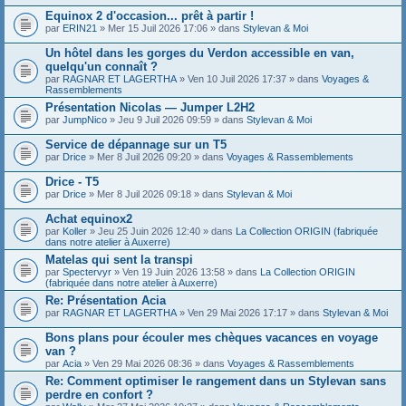
Equinox 2 d'occasion... prêt à partir !
par
ERIN21
» Mer 15 Juil 2026 17:06 » dans
Stylevan & Moi
Un hôtel dans les gorges du Verdon accessible en van,
quelqu'un connaît ?
par
RAGNAR ET LAGERTHA
» Ven 10 Juil 2026 17:37 » dans
Voyages &
Rassemblements
Présentation Nicolas — Jumper L2H2
par
JumpNico
» Jeu 9 Juil 2026 09:59 » dans
Stylevan & Moi
Service de dépannage sur un T5
par
Drice
» Mer 8 Juil 2026 09:20 » dans
Voyages & Rassemblements
Drice - T5
par
Drice
» Mer 8 Juil 2026 09:18 » dans
Stylevan & Moi
Achat equinox2
par
Koller
» Jeu 25 Juin 2026 12:40 » dans
La Collection ORIGIN (fabriquée
dans notre atelier à Auxerre)
Matelas qui sent la transpi
par
Spectervyr
» Ven 19 Juin 2026 13:58 » dans
La Collection ORIGIN
(fabriquée dans notre atelier à Auxerre)
Re: Présentation Acia
par
RAGNAR ET LAGERTHA
» Ven 29 Mai 2026 17:17 » dans
Stylevan & Moi
Bons plans pour écouler mes chèques vacances en voyage
van ?
par
Acia
» Ven 29 Mai 2026 08:36 » dans
Voyages & Rassemblements
Re: Comment optimiser le rangement dans un Stylevan sans
perdre en confort ?