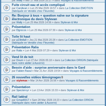
par
Wally
» Mer 27 Mai 2026 10:27 » dans
Voyages & Rassemblements
Fuite circuit eau et accès compliqué
par
Carolivan
» Lun 25 Mai 2026 16:57 » dans
La Collection EMOTION
(fabriquée en Vendée chez Fleurette)
Re: Bonjour à tous + question naïve sur la signature
électronique du devis Stylevan
par
Wally
» Lun 25 Mai 2026 14:56 » dans
Stylevan & Moi
Présentation
par
Elgrecos
» Lun 25 Mai 2026 07:39 » dans
Stylevan & Moi
Toile lit haut
par
p23lnifa8
» Jeu 21 Mai 2026 20:28 » dans
La Collection EMOTION
(fabriquée en Vendée chez Fleurette)
Présentation Ralia
par
Ralia
» Lun 4 Mai 2026 07:29 » dans
Stylevan & Moi
Vend lit de toit
par
Doum
» Lun 27 Avr 2026 05:18 » dans
La Collection ORIGIN (fabriquée
dans notre atelier à Auxerre)
Besoin d'aide : surprise anniversaire dans le Gard
par
Fabien Raoul
» Mar 21 Avr 2026 19:54 » dans
Voyages & Rassemblements
26 nouvelles vidéos témoignages
F
par
stylemax
» Mar 14 Avr 2026 16:56 » dans
Voyages & Rassemblements
i
c
Présentation
h
par
Spectervyr
» Lun 13 Avr 2026 15:33 » dans
Stylevan & Moi
i
e
Rail latéral
r
(
par
Gmad0017
» Sam 28 Mar 2026 19:23 » dans
La Collection ORIGIN
s
(fabriquée dans notre atelier à Auxerre)
)