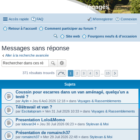
Stylevan - Vans aménagés
Accès rapide
FAQ
M’enregistrer
Connexion
Retour à l'accueil
Comment participer au forum ?
Site web
R
Fourgons neufs & d'occasion
ec
Messages sans réponse
her
Aller à la recherche avancée
ch
er
371 résultats trouvés
1
2
3
4
5
…
15
Sujets
Coussin pour escarres dans un van aménagé, quelqu'un a
testé ?
par
Aylin
» Jeu 6 Aoû 2026 12:18 » dans
Voyages & Rassemblements
Télétravail et van ?
par
Escitalopram
» Ven 31 Juil 2026 10:33 » dans
Voyages & Rassemblements
Presentation Lolo&Momo
par
lolovan34
» Jeu 30 Juil 2026 06:23 » dans
Stylevan & Moi
Présentation de romainch37
par
romainch37
» Mer 29 Juil 2026 22:48 » dans
Stylevan & Moi