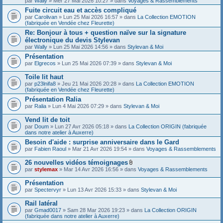
par
Wally
» Mer 27 Mai 2026 10:27 » dans
Voyages & Rassemblements
Fuite circuit eau et accès compliqué
par
Carolivan
» Lun 25 Mai 2026 16:57 » dans
La Collection EMOTION
(fabriquée en Vendée chez Fleurette)
Re: Bonjour à tous + question naïve sur la signature
électronique du devis Stylevan
par
Wally
» Lun 25 Mai 2026 14:56 » dans
Stylevan & Moi
Présentation
par
Elgrecos
» Lun 25 Mai 2026 07:39 » dans
Stylevan & Moi
Toile lit haut
par
p23lnifa8
» Jeu 21 Mai 2026 20:28 » dans
La Collection EMOTION
(fabriquée en Vendée chez Fleurette)
Présentation Ralia
par
Ralia
» Lun 4 Mai 2026 07:29 » dans
Stylevan & Moi
Vend lit de toit
par
Doum
» Lun 27 Avr 2026 05:18 » dans
La Collection ORIGIN (fabriquée
dans notre atelier à Auxerre)
Besoin d'aide : surprise anniversaire dans le Gard
par
Fabien Raoul
» Mar 21 Avr 2026 19:54 » dans
Voyages & Rassemblements
26 nouvelles vidéos témoignages
F
par
stylemax
» Mar 14 Avr 2026 16:56 » dans
Voyages & Rassemblements
i
c
Présentation
h
par
Spectervyr
» Lun 13 Avr 2026 15:33 » dans
Stylevan & Moi
i
e
Rail latéral
r
(
par
Gmad0017
» Sam 28 Mar 2026 19:23 » dans
La Collection ORIGIN
s
(fabriquée dans notre atelier à Auxerre)
)