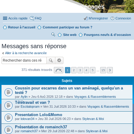
Stylevan - Vans aménagés
Accès rapide
FAQ
M’enregistrer
Connexion
Retour à l'accueil
Comment participer au forum ?
Site web
R
Fourgons neufs & d'occasion
ec
Messages sans réponse
her
Aller à la recherche avancée
ch
er
371 résultats trouvés
1
2
3
4
5
…
15
Sujets
Coussin pour escarres dans un van aménagé, quelqu'un a
testé ?
par
Aylin
» Jeu 6 Aoû 2026 12:18 » dans
Voyages & Rassemblements
Télétravail et van ?
par
Escitalopram
» Ven 31 Juil 2026 10:33 » dans
Voyages & Rassemblements
Presentation Lolo&Momo
par
lolovan34
» Jeu 30 Juil 2026 06:23 » dans
Stylevan & Moi
Présentation de romainch37
par
romainch37
» Mer 29 Juil 2026 22:48 » dans
Stylevan & Moi