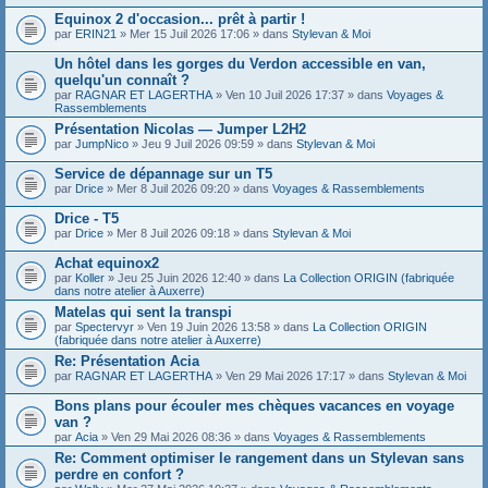
Equinox 2 d'occasion... prêt à partir !
par
ERIN21
» Mer 15 Juil 2026 17:06 » dans
Stylevan & Moi
Un hôtel dans les gorges du Verdon accessible en van,
quelqu'un connaît ?
par
RAGNAR ET LAGERTHA
» Ven 10 Juil 2026 17:37 » dans
Voyages &
Rassemblements
Présentation Nicolas — Jumper L2H2
par
JumpNico
» Jeu 9 Juil 2026 09:59 » dans
Stylevan & Moi
Service de dépannage sur un T5
par
Drice
» Mer 8 Juil 2026 09:20 » dans
Voyages & Rassemblements
Drice - T5
par
Drice
» Mer 8 Juil 2026 09:18 » dans
Stylevan & Moi
Achat equinox2
par
Koller
» Jeu 25 Juin 2026 12:40 » dans
La Collection ORIGIN (fabriquée
dans notre atelier à Auxerre)
Matelas qui sent la transpi
par
Spectervyr
» Ven 19 Juin 2026 13:58 » dans
La Collection ORIGIN
(fabriquée dans notre atelier à Auxerre)
Re: Présentation Acia
par
RAGNAR ET LAGERTHA
» Ven 29 Mai 2026 17:17 » dans
Stylevan & Moi
Bons plans pour écouler mes chèques vacances en voyage
van ?
par
Acia
» Ven 29 Mai 2026 08:36 » dans
Voyages & Rassemblements
Re: Comment optimiser le rangement dans un Stylevan sans
perdre en confort ?