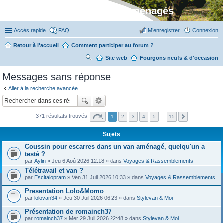
Stylevan - Vans aménagés
Accès rapide
FAQ
M’enregistrer
Connexion
Retour à l'accueil
Comment participer au forum ?
Site web
R
Fourgons neufs & d'occasion
ec
Messages sans réponse
her
Aller à la recherche avancée
ch
er
371 résultats trouvés
1
2
3
4
5
…
15
Sujets
Coussin pour escarres dans un van aménagé, quelqu'un a
testé ?
par
Aylin
» Jeu 6 Aoû 2026 12:18 » dans
Voyages & Rassemblements
Télétravail et van ?
par
Escitalopram
» Ven 31 Juil 2026 10:33 » dans
Voyages & Rassemblements
Presentation Lolo&Momo
par
lolovan34
» Jeu 30 Juil 2026 06:23 » dans
Stylevan & Moi
Présentation de romainch37
par
romainch37
» Mer 29 Juil 2026 22:48 » dans
Stylevan & Moi