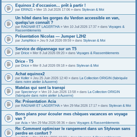
Equinox 2 d'occasion... prêt à partir !
par
ERIN21
» Mer 15 Juil 2026 17:06 » dans
Stylevan & Moi
Un hôtel dans les gorges du Verdon accessible en van,
quelqu'un connaît ?
par
RAGNAR ET LAGERTHA
» Ven 10 Juil 2026 17:37 » dans
Voyages &
Rassemblements
Présentation Nicolas — Jumper L2H2
par
JumpNico
» Jeu 9 Juil 2026 09:59 » dans
Stylevan & Moi
Service de dépannage sur un T5
par
Drice
» Mer 8 Juil 2026 09:20 » dans
Voyages & Rassemblements
Drice - T5
par
Drice
» Mer 8 Juil 2026 09:18 » dans
Stylevan & Moi
Achat equinox2
par
Koller
» Jeu 25 Juin 2026 12:40 » dans
La Collection ORIGIN (fabriquée
dans notre atelier à Auxerre)
Matelas qui sent la transpi
par
Spectervyr
» Ven 19 Juin 2026 13:58 » dans
La Collection ORIGIN
(fabriquée dans notre atelier à Auxerre)
Re: Présentation Acia
par
RAGNAR ET LAGERTHA
» Ven 29 Mai 2026 17:17 » dans
Stylevan & Moi
Bons plans pour écouler mes chèques vacances en voyage
van ?
par
Acia
» Ven 29 Mai 2026 08:36 » dans
Voyages & Rassemblements
Re: Comment optimiser le rangement dans un Stylevan sans
perdre en confort ?