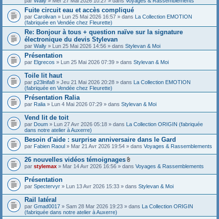
par
Wally
» Mer 27 Mai 2026 10:27 » dans
Voyages & Rassemblements
Fuite circuit eau et accès compliqué
par
Carolivan
» Lun 25 Mai 2026 16:57 » dans
La Collection EMOTION
(fabriquée en Vendée chez Fleurette)
Re: Bonjour à tous + question naïve sur la signature
électronique du devis Stylevan
par
Wally
» Lun 25 Mai 2026 14:56 » dans
Stylevan & Moi
Présentation
par
Elgrecos
» Lun 25 Mai 2026 07:39 » dans
Stylevan & Moi
Toile lit haut
par
p23lnifa8
» Jeu 21 Mai 2026 20:28 » dans
La Collection EMOTION
(fabriquée en Vendée chez Fleurette)
Présentation Ralia
par
Ralia
» Lun 4 Mai 2026 07:29 » dans
Stylevan & Moi
Vend lit de toit
par
Doum
» Lun 27 Avr 2026 05:18 » dans
La Collection ORIGIN (fabriquée
dans notre atelier à Auxerre)
Besoin d'aide : surprise anniversaire dans le Gard
par
Fabien Raoul
» Mar 21 Avr 2026 19:54 » dans
Voyages & Rassemblements
26 nouvelles vidéos témoignages
F
par
stylemax
» Mar 14 Avr 2026 16:56 » dans
Voyages & Rassemblements
i
c
Présentation
h
par
Spectervyr
» Lun 13 Avr 2026 15:33 » dans
Stylevan & Moi
i
e
Rail latéral
r
(
par
Gmad0017
» Sam 28 Mar 2026 19:23 » dans
La Collection ORIGIN
s
(fabriquée dans notre atelier à Auxerre)
)