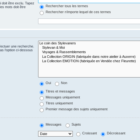
 doit être exclu. Tapez
Rechercher tous les termes
es mots doit être
Rechercher n’importe lequel de ces termes
fectuer une recherche.
s l’option ci-dessous
Oui
Non
Titres et messages
Messages uniquement
Titres uniquement
Premier message des sujets uniquement
Messages
Sujets
Croissant
Décroissant