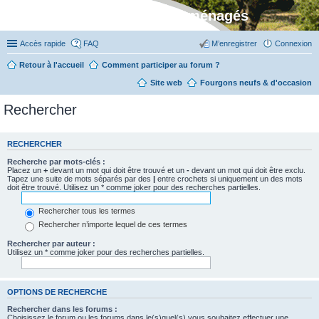
Stylevan - Vans aménagés
Accès rapide
FAQ
M’enregistrer
Connexion
Retour à l'accueil
Comment participer au forum ?
Site web
Fourgons neufs & d'occasion
Rechercher
RECHERCHER
Recherche par mots-clés :
Placez un
+
devant un mot qui doit être trouvé et un
-
devant un mot qui doit être exclu.
Tapez une suite de mots séparés par des
|
entre crochets si uniquement un des mots
doit être trouvé. Utilisez un * comme joker pour des recherches partielles.
Rechercher tous les termes
Rechercher n’importe lequel de ces termes
Rechercher par auteur :
Utilisez un * comme joker pour des recherches partielles.
OPTIONS DE RECHERCHE
Rechercher dans les forums :
Choisissez le forum ou les forums dans le(s)quel(s) vous souhaitez effectuer une