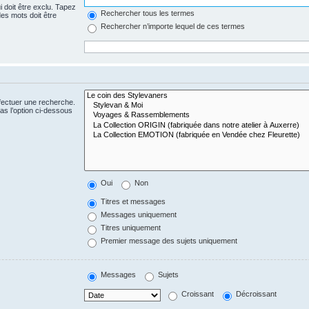
 doit être exclu. Tapez
Rechercher tous les termes
es mots doit être
Rechercher n’importe lequel de ces termes
fectuer une recherche.
s l’option ci-dessous
Oui
Non
Titres et messages
Messages uniquement
Titres uniquement
Premier message des sujets uniquement
Messages
Sujets
Croissant
Décroissant