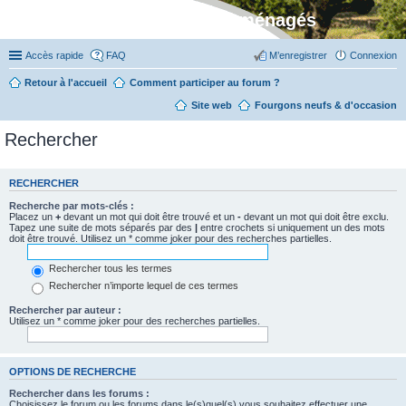
Stylevan - Vans aménagés
Accès rapide
FAQ
M’enregistrer
Connexion
Retour à l'accueil
Comment participer au forum ?
Site web
Fourgons neufs & d'occasion
Rechercher
RECHERCHER
Recherche par mots-clés :
Placez un
+
devant un mot qui doit être trouvé et un
-
devant un mot qui doit être exclu.
Tapez une suite de mots séparés par des
|
entre crochets si uniquement un des mots
doit être trouvé. Utilisez un * comme joker pour des recherches partielles.
Rechercher tous les termes
Rechercher n’importe lequel de ces termes
Rechercher par auteur :
Utilisez un * comme joker pour des recherches partielles.
OPTIONS DE RECHERCHE
Rechercher dans les forums :
Choisissez le forum ou les forums dans le(s)quel(s) vous souhaitez effectuer une