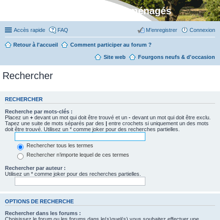
Stylevan - Vans aménagés
Accès rapide
FAQ
M’enregistrer
Connexion
Retour à l'accueil
Comment participer au forum ?
Site web
Fourgons neufs & d'occasion
Rechercher
RECHERCHER
Recherche par mots-clés :
Placez un
+
devant un mot qui doit être trouvé et un
-
devant un mot qui doit être exclu.
Tapez une suite de mots séparés par des
|
entre crochets si uniquement un des mots
doit être trouvé. Utilisez un * comme joker pour des recherches partielles.
Rechercher tous les termes
Rechercher n’importe lequel de ces termes
Rechercher par auteur :
Utilisez un * comme joker pour des recherches partielles.
OPTIONS DE RECHERCHE
Rechercher dans les forums :
Choisissez le forum ou les forums dans le(s)quel(s) vous souhaitez effectuer une