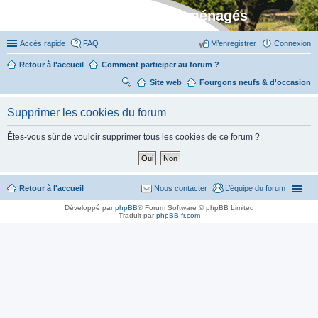
Stylevan - Vans aménagés
Accès rapide
FAQ
M’enregistrer
Connexion
Retour à l'accueil
Comment participer au forum ?
Site web
R
Fourgons neufs & d'occasion
ec
Supprimer les cookies du forum
her
ch
Êtes-vous sûr de vouloir supprimer tous les cookies de ce forum ?
er
Retour à l'accueil
Nous contacter
L’équipe du forum
Développé par
phpBB
® Forum Software © phpBB Limited
Traduit par
phpBB-fr.com