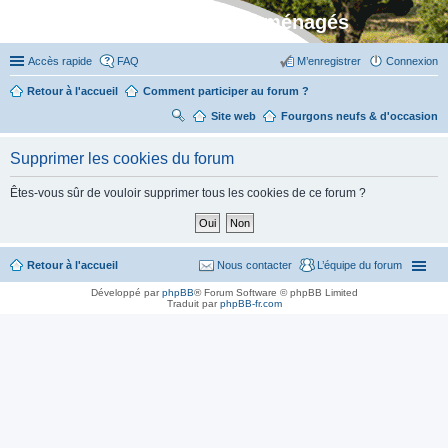
Stylevan - Vans aménagés
Accès rapide
FAQ
M’enregistrer
Connexion
Retour à l'accueil
Comment participer au forum ?
Site web
R
Fourgons neufs & d'occasion
ec
Supprimer les cookies du forum
her
ch
Êtes-vous sûr de vouloir supprimer tous les cookies de ce forum ?
er
Retour à l'accueil
Nous contacter
L’équipe du forum
Développé par
phpBB
® Forum Software © phpBB Limited
Traduit par
phpBB-fr.com