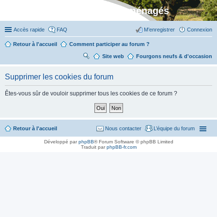
Stylevan - Vans aménagés
Accès rapide
FAQ
M’enregistrer
Connexion
Retour à l'accueil
Comment participer au forum ?
Site web
R
Fourgons neufs & d'occasion
ec
Supprimer les cookies du forum
her
ch
Êtes-vous sûr de vouloir supprimer tous les cookies de ce forum ?
er
Retour à l'accueil
Nous contacter
L’équipe du forum
Développé par
phpBB
® Forum Software © phpBB Limited
Traduit par
phpBB-fr.com