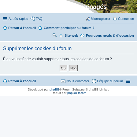
Stylevan - Vans aménagés
Accès rapide
FAQ
M’enregistrer
Connexion
Retour à l'accueil
Comment participer au forum ?
Site web
R
Fourgons neufs & d'occasion
ec
Supprimer les cookies du forum
her
ch
Êtes-vous sûr de vouloir supprimer tous les cookies de ce forum ?
er
Retour à l'accueil
Nous contacter
L’équipe du forum
Développé par
phpBB
® Forum Software © phpBB Limited
Traduit par
phpBB-fr.com