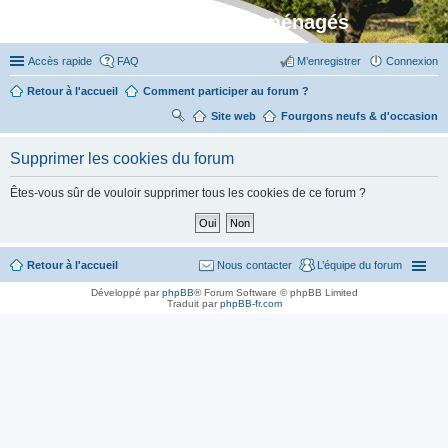
Stylevan - Vans aménagés
Accès rapide
FAQ
M’enregistrer
Connexion
Retour à l'accueil
Comment participer au forum ?
Site web
R
Fourgons neufs & d'occasion
ec
Supprimer les cookies du forum
her
ch
Êtes-vous sûr de vouloir supprimer tous les cookies de ce forum ?
er
Retour à l'accueil
Nous contacter
L’équipe du forum
Développé par
phpBB
® Forum Software © phpBB Limited
Traduit par
phpBB-fr.com