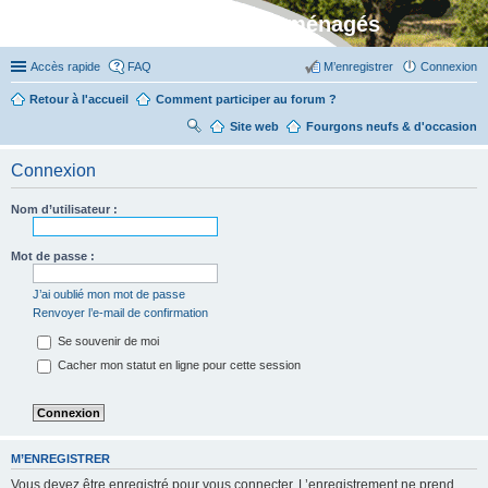
Stylevan - Vans aménagés
Accès rapide
FAQ
M’enregistrer
Connexion
Retour à l'accueil
Comment participer au forum ?
Site web
R
Fourgons neufs & d'occasion
ec
Connexion
her
ch
Nom d’utilisateur :
er
Mot de passe :
J’ai oublié mon mot de passe
Renvoyer l’e-mail de confirmation
Se souvenir de moi
Cacher mon statut en ligne pour cette session
M’ENREGISTRER
Vous devez être enregistré pour vous connecter. L’enregistrement ne prend