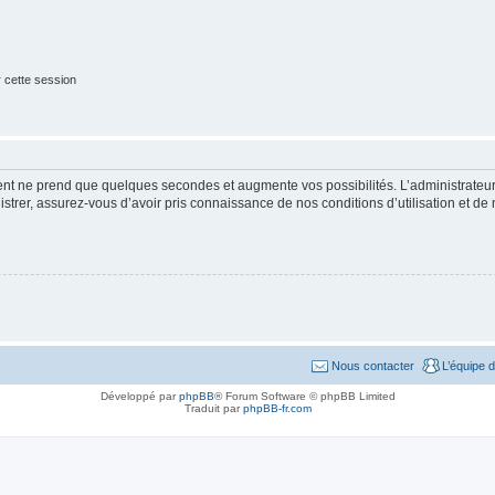
 cette session
ment ne prend que quelques secondes et augmente vos possibilités. L’administrate
strer, assurez-vous d’avoir pris connaissance de nos conditions d’utilisation et de n
Nous contacter
L’équipe 
Développé par
phpBB
® Forum Software © phpBB Limited
Traduit par
phpBB-fr.com