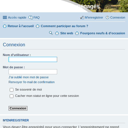
Stylevan - Vans aménagés
Accès rapide
FAQ
M’enregistrer
Connexion
Retour à l'accueil
Comment participer au forum ?
Site web
R
Fourgons neufs & d'occasion
ec
Connexion
her
ch
Nom d’utilisateur :
er
Mot de passe :
J’ai oublié mon mot de passe
Renvoyer l’e-mail de confirmation
Se souvenir de moi
Cacher mon statut en ligne pour cette session
M’ENREGISTRER
Vous devez être enregistré pour vous connecter. L’enregistrement ne prend