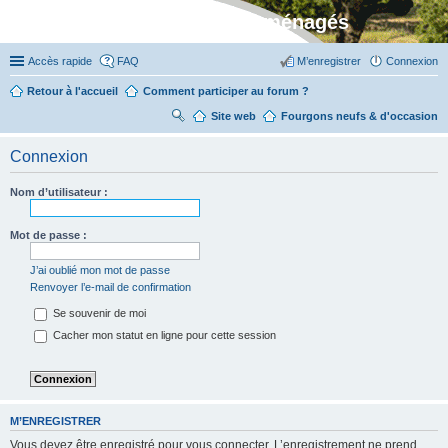
Stylevan - Vans aménagés
Accès rapide
FAQ
M’enregistrer
Connexion
Retour à l'accueil
Comment participer au forum ?
Site web
R
Fourgons neufs & d'occasion
ec
Connexion
her
ch
Nom d’utilisateur :
er
Mot de passe :
J’ai oublié mon mot de passe
Renvoyer l’e-mail de confirmation
Se souvenir de moi
Cacher mon statut en ligne pour cette session
M’ENREGISTRER
Vous devez être enregistré pour vous connecter. L’enregistrement ne prend