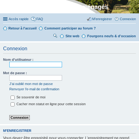
Stylevan - Vans aménagés
Accès rapide
FAQ
M’enregistrer
Connexion
Retour à l'accueil
Comment participer au forum ?
Site web
R
Fourgons neufs & d'occasion
ec
Connexion
her
ch
Nom d’utilisateur :
er
Mot de passe :
J’ai oublié mon mot de passe
Renvoyer l’e-mail de confirmation
Se souvenir de moi
Cacher mon statut en ligne pour cette session
M’ENREGISTRER
Vous devez être enregistré pour vous connecter. L’enregistrement ne prend