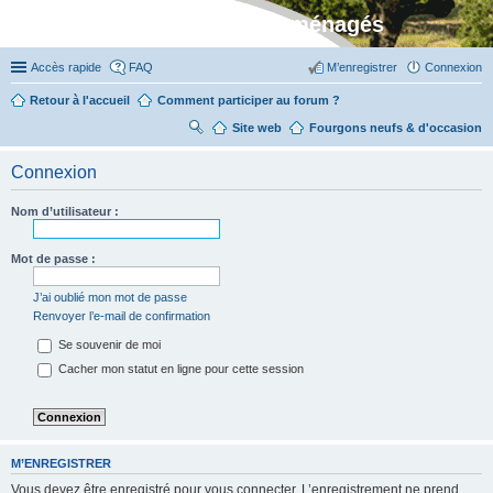
Stylevan - Vans aménagés
Accès rapide
FAQ
M’enregistrer
Connexion
Retour à l'accueil
Comment participer au forum ?
Site web
R
Fourgons neufs & d'occasion
ec
Connexion
her
ch
Nom d’utilisateur :
er
Mot de passe :
J’ai oublié mon mot de passe
Renvoyer l’e-mail de confirmation
Se souvenir de moi
Cacher mon statut en ligne pour cette session
M’ENREGISTRER
Vous devez être enregistré pour vous connecter. L’enregistrement ne prend