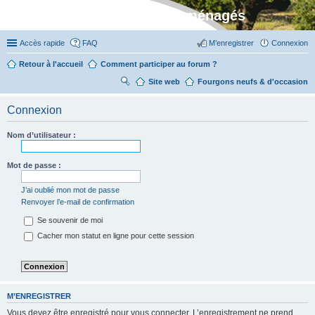
Stylevan - Vans aménagés
Accès rapide
FAQ
M’enregistrer
Connexion
Retour à l'accueil
Comment participer au forum ?
Site web
R
Fourgons neufs & d'occasion
ec
Connexion
her
ch
Nom d’utilisateur :
er
Mot de passe :
J’ai oublié mon mot de passe
Renvoyer l’e-mail de confirmation
Se souvenir de moi
Cacher mon statut en ligne pour cette session
M’ENREGISTRER
Vous devez être enregistré pour vous connecter. L’enregistrement ne prend