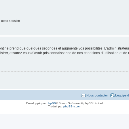
 cette session
ment ne prend que quelques secondes et augmente vos possibilités. L’administrate
strer, assurez-vous d’avoir pris connaissance de nos conditions d’utilisation et de n
Nous contacter
L’équipe 
Développé par
phpBB
® Forum Software © phpBB Limited
Traduit par
phpBB-fr.com