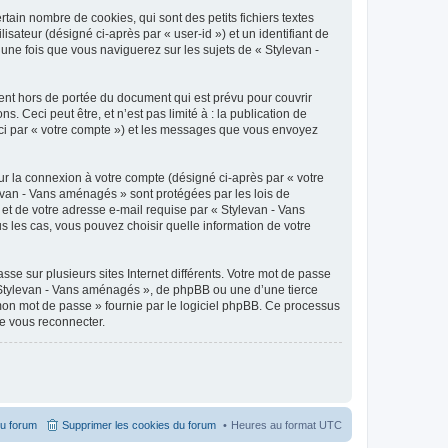
ain nombre de cookies, qui sont des petits fichiers textes
isateur (désigné ci-après par « user-id ») et un identifiant de
une fois que vous naviguerez sur les sujets de « Stylevan -
nt hors de portée du document qui est prévu pour couvrir
Ceci peut être, et n’est pas limité à : la publication de
ici par « votre compte ») et les messages que vous envoyez
ur la connexion à votre compte (désigné ci-après par « votre
levan - Vans aménagés » sont protégées par les lois de
et de votre adresse e-mail requise par « Stylevan - Vans
s les cas, vous pouvez choisir quelle information de votre
se sur plusieurs sites Internet différents. Votre mot de passe
 Stylevan - Vans aménagés », de phpBB ou une d’une tierce
 mon mot de passe » fournie par le logiciel phpBB. Ce processus
de vous reconnecter.
du forum
Supprimer les cookies du forum
Heures au format
UTC