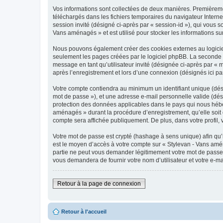
Vos informations sont collectées de deux manières. Premièremen
téléchargés dans les fichiers temporaires du navigateur Internet
session invité (désigné ci-après par « session-id »), qui vous 
Vans aménagés » et est utilisé pour stocker les informations sur
Nous pouvons également créer des cookies externes au logiciel
seulement les pages créées par le logiciel phpBB. La seconde ma
message en tant qu’utilisateur invité (désignée ci-après par «
après l’enregistrement et lors d’une connexion (désignés ici p
Votre compte contiendra au minimum un identifiant unique (dési
mot de passe »), et une adresse e-mail personnelle valide (dés
protection des données applicables dans le pays qui nous héber
aménagés » durant la procédure d’enregistrement, qu’elle soit o
compte sera affichée publiquement. De plus, dans votre profil, 
Votre mot de passe est crypté (hashage à sens unique) afin qu’i
est le moyen d’accès à votre compte sur « Stylevan - Vans am
partie ne peut vous demander légitimement votre mot de passe. 
vous demandera de fournir votre nom d’utilisateur et votre e-m
Retour à la page de connexion
Retour à l'accueil