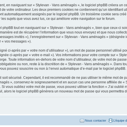
t, en naviguant sur « Stylevan - Vans aménagés », le logiciel phpBB créera un cert
 de votre ordinateur. Les deux premiers cookies ne contiennent qu’un identifiant util
sont automatiquement assignés par le logiciel phpBB. Un troisième cookie sera créé 
 les sujets que vous avez lus, ce qui améliore votre navigation sur le forum.
 phpBB tout en naviguant sur « Stylevan - Vans aménagés », bien que ceux-ci soie
nière est de récupérer l’information que vous nous envoyez et que nous collectons. 
 messages invités »), l’enregistrement sur « Stylevan - Vans aménagés » (désignée 
ar « vos messages »).
gné ci-après par « votre nom d’utilisateur »), un mot de passe personnel utilisé po
ignée ci-après par « votre e-mail »). Vos informations pour votre compte sur « Sty
ge. Toute information en-dehors de votre nom d’utilisateur, de votre mot de passe 
bligatoire ou non, reste à la discrétion de « Stylevan - Vans aménagés ». Dans tou
vous pouvez souscrire ou non à l’envoi automatique d’e-mail par le logiciel phpBB.
l soit sécurisé. Cependant, il est recommandé de ne pas utiliser le même mot de pas
énagés », conservez-le soigneusement et en aucun cas une personne affiliée de «
Si vous oubliez votre mot de passe, vous pouvez utiliser la fonction « J’ai oublié
ail, alors le logiciel phpBB générera un nouveau mot de passe qui vous permettra 
Nous contacter
L’équipe 