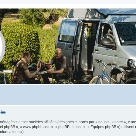
vée
énagés » et ses sociétés affiliées (désignés ci-après par « nous », « notre », « nos
giciel phpBB », « www.phpbb.com », « phpBB Limited », « Équipes phpBB ») utilisent 
informations »).