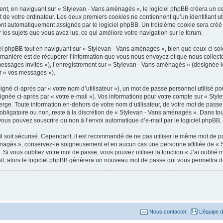
t, en naviguant sur « Stylevan - Vans aménagés », le logiciel phpBB créera un cert
 de votre ordinateur. Les deux premiers cookies ne contiennent qu’un identifiant util
sont automatiquement assignés par le logiciel phpBB. Un troisième cookie sera créé 
 les sujets que vous avez lus, ce qui améliore votre navigation sur le forum.
 phpBB tout en naviguant sur « Stylevan - Vans aménagés », bien que ceux-ci soie
nière est de récupérer l’information que vous nous envoyez et que nous collectons. 
 messages invités »), l’enregistrement sur « Stylevan - Vans aménagés » (désignée 
ar « vos messages »).
gné ci-après par « votre nom d’utilisateur »), un mot de passe personnel utilisé po
ignée ci-après par « votre e-mail »). Vos informations pour votre compte sur « Sty
ge. Toute information en-dehors de votre nom d’utilisateur, de votre mot de passe 
bligatoire ou non, reste à la discrétion de « Stylevan - Vans aménagés ». Dans tou
vous pouvez souscrire ou non à l’envoi automatique d’e-mail par le logiciel phpBB.
l soit sécurisé. Cependant, il est recommandé de ne pas utiliser le même mot de pas
énagés », conservez-le soigneusement et en aucun cas une personne affiliée de «
Si vous oubliez votre mot de passe, vous pouvez utiliser la fonction « J’ai oublié
ail, alors le logiciel phpBB générera un nouveau mot de passe qui vous permettra 
Nous contacter
L’équipe 