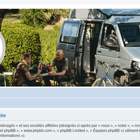
vée
énagés » et ses sociétés affiliées (désignés ci-après par « nous », « notre », « nos
giciel phpBB », « www.phpbb.com », « phpBB Limited », « Équipes phpBB ») utilisent 
informations »).