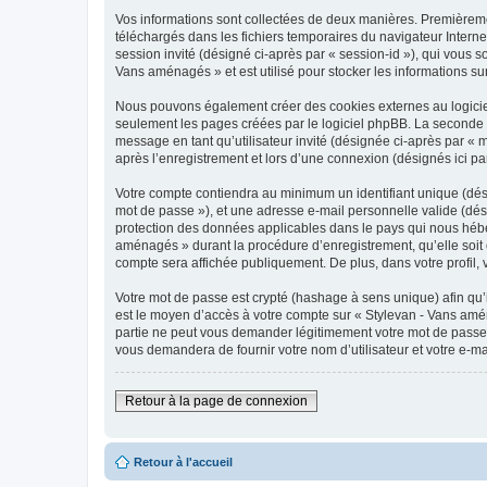
Vos informations sont collectées de deux manières. Premièremen
téléchargés dans les fichiers temporaires du navigateur Internet
session invité (désigné ci-après par « session-id »), qui vous 
Vans aménagés » et est utilisé pour stocker les informations sur
Nous pouvons également créer des cookies externes au logiciel
seulement les pages créées par le logiciel phpBB. La seconde ma
message en tant qu’utilisateur invité (désignée ci-après par «
après l’enregistrement et lors d’une connexion (désignés ici p
Votre compte contiendra au minimum un identifiant unique (dési
mot de passe »), et une adresse e-mail personnelle valide (dés
protection des données applicables dans le pays qui nous héber
aménagés » durant la procédure d’enregistrement, qu’elle soit o
compte sera affichée publiquement. De plus, dans votre profil, 
Votre mot de passe est crypté (hashage à sens unique) afin qu’i
est le moyen d’accès à votre compte sur « Stylevan - Vans am
partie ne peut vous demander légitimement votre mot de passe. 
vous demandera de fournir votre nom d’utilisateur et votre e-m
Retour à la page de connexion
Retour à l'accueil