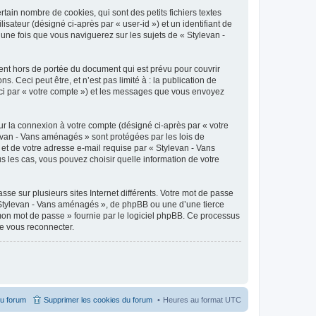
ain nombre de cookies, qui sont des petits fichiers textes
isateur (désigné ci-après par « user-id ») et un identifiant de
une fois que vous naviguerez sur les sujets de « Stylevan -
nt hors de portée du document qui est prévu pour couvrir
Ceci peut être, et n’est pas limité à : la publication de
ici par « votre compte ») et les messages que vous envoyez
ur la connexion à votre compte (désigné ci-après par « votre
levan - Vans aménagés » sont protégées par les lois de
et de votre adresse e-mail requise par « Stylevan - Vans
s les cas, vous pouvez choisir quelle information de votre
se sur plusieurs sites Internet différents. Votre mot de passe
 Stylevan - Vans aménagés », de phpBB ou une d’une tierce
 mon mot de passe » fournie par le logiciel phpBB. Ce processus
de vous reconnecter.
du forum
Supprimer les cookies du forum
Heures au format
UTC