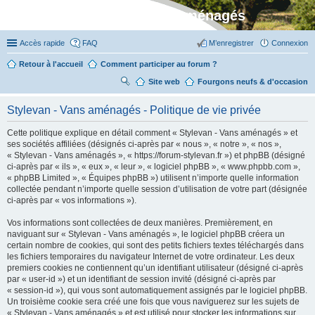
Stylevan - Vans aménagés
Accès rapide
FAQ
M’enregistrer
Connexion
Retour à l'accueil
Comment participer au forum ?
Site web
R
Fourgons neufs & d'occasion
ec
Stylevan - Vans aménagés - Politique de vie privée
her
Cette politique explique en détail comment « Stylevan - Vans aménagés » et
ch
ses sociétés affiliées (désignés ci-après par « nous », « notre », « nos »,
er
« Stylevan - Vans aménagés », « https://forum-stylevan.fr ») et phpBB (désigné
ci-après par « ils », « eux », « leur », « logiciel phpBB », « www.phpbb.com »,
« phpBB Limited », « Équipes phpBB ») utilisent n’importe quelle information
collectée pendant n’importe quelle session d’utilisation de votre part (désignée
ci-après par « vos informations »).
Vos informations sont collectées de deux manières. Premièrement, en
naviguant sur « Stylevan - Vans aménagés », le logiciel phpBB créera un
certain nombre de cookies, qui sont des petits fichiers textes téléchargés dans
les fichiers temporaires du navigateur Internet de votre ordinateur. Les deux
premiers cookies ne contiennent qu’un identifiant utilisateur (désigné ci-après
par « user-id ») et un identifiant de session invité (désigné ci-après par
« session-id »), qui vous sont automatiquement assignés par le logiciel phpBB.
Un troisième cookie sera créé une fois que vous naviguerez sur les sujets de
« Stylevan - Vans aménagés » et est utilisé pour stocker les informations sur