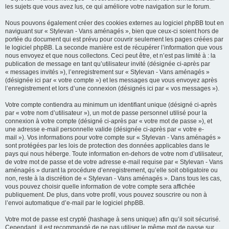
les sujets que vous avez lus, ce qui améliore votre navigation sur le forum.
Nous pouvons également créer des cookies externes au logiciel phpBB tout en
naviguant sur « Stylevan - Vans aménagés », bien que ceux-ci soient hors de
portée du document qui est prévu pour couvrir seulement les pages créées par
le logiciel phpBB. La seconde manière est de récupérer l’information que vous
nous envoyez et que nous collectons. Ceci peut être, et n’est pas limité à : la
publication de message en tant qu’utilisateur invité (désignée ci-après par
« messages invités »), l’enregistrement sur « Stylevan - Vans aménagés »
(désignée ici par « votre compte ») et les messages que vous envoyez après
l’enregistrement et lors d’une connexion (désignés ici par « vos messages »).
Votre compte contiendra au minimum un identifiant unique (désigné ci-après
par « votre nom d’utilisateur »), un mot de passe personnel utilisé pour la
connexion à votre compte (désigné ci-après par « votre mot de passe »), et
une adresse e-mail personnelle valide (désignée ci-après par « votre e-
mail »). Vos informations pour votre compte sur « Stylevan - Vans aménagés »
sont protégées par les lois de protection des données applicables dans le
pays qui nous héberge. Toute information en-dehors de votre nom d’utilisateur,
de votre mot de passe et de votre adresse e-mail requise par « Stylevan - Vans
aménagés » durant la procédure d’enregistrement, qu’elle soit obligatoire ou
non, reste à la discrétion de « Stylevan - Vans aménagés ». Dans tous les cas,
vous pouvez choisir quelle information de votre compte sera affichée
publiquement. De plus, dans votre profil, vous pouvez souscrire ou non à
l’envoi automatique d’e-mail par le logiciel phpBB.
Votre mot de passe est crypté (hashage à sens unique) afin qu’il soit sécurisé.
Cependant, il est recommandé de ne pas utiliser le même mot de passe sur