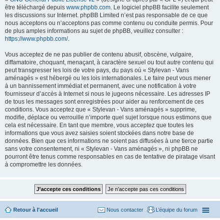
être téléchargé depuis
www.phpbb.com
. Le logiciel phpBB facilite seulement
les discussions sur Internet. phpBB Limited n’est pas responsable de ce que
nous acceptons ou n’acceptons pas comme contenu ou conduite permis. Pour
de plus amples informations au sujet de phpBB, veuillez consulter :
https://www.phpbb.com/
.
Vous acceptez de ne pas publier de contenu abusif, obscène, vulgaire,
diffamatoire, choquant, menaçant, à caractère sexuel ou tout autre contenu qui
peut transgresser les lois de votre pays, du pays où « Stylevan - Vans
aménagés » est hébergé ou les lois internationales. Le faire peut vous mener
à un bannissement immédiat et permanent, avec une notification à votre
fournisseur d’accès à Internet si nous le jugeons nécessaire. Les adresses IP
de tous les messages sont enregistrées pour aider au renforcement de ces
conditions. Vous acceptez que « Stylevan - Vans aménagés » supprime,
modifie, déplace ou verrouille n’importe quel sujet lorsque nous estimons que
cela est nécessaire. En tant que membre, vous acceptez que toutes les
informations que vous avez saisies soient stockées dans notre base de
données. Bien que ces informations ne soient pas diffusées à une tierce partie
sans votre consentement, ni « Stylevan - Vans aménagés », ni phpBB ne
pourront être tenus comme responsables en cas de tentative de piratage visant
à compromettre les données.
Retour à l'accueil
Nous contacter
L’équipe du forum