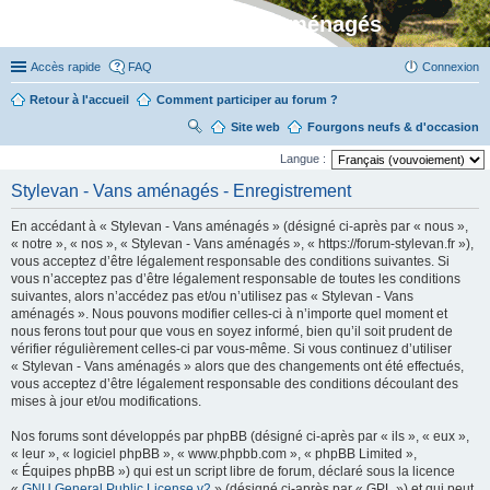
Stylevan - Vans aménagés
Accès rapide
FAQ
Connexion
Retour à l'accueil
Comment participer au forum ?
Site web
R
Fourgons neufs & d'occasion
ec
Langue :
her
Stylevan - Vans aménagés - Enregistrement
ch
En accédant à « Stylevan - Vans aménagés » (désigné ci-après par « nous »,
er
« notre », « nos », « Stylevan - Vans aménagés », « https://forum-stylevan.fr »),
vous acceptez d’être légalement responsable des conditions suivantes. Si
vous n’acceptez pas d’être légalement responsable de toutes les conditions
suivantes, alors n’accédez pas et/ou n’utilisez pas « Stylevan - Vans
aménagés ». Nous pouvons modifier celles-ci à n’importe quel moment et
nous ferons tout pour que vous en soyez informé, bien qu’il soit prudent de
vérifier régulièrement celles-ci par vous-même. Si vous continuez d’utiliser
« Stylevan - Vans aménagés » alors que des changements ont été effectués,
vous acceptez d’être légalement responsable des conditions découlant des
mises à jour et/ou modifications.
Nos forums sont développés par phpBB (désigné ci-après par « ils », « eux »,
« leur », « logiciel phpBB », « www.phpbb.com », « phpBB Limited »,
« Équipes phpBB ») qui est un script libre de forum, déclaré sous la licence
«
GNU General Public License v2
» (désigné ci-après par « GPL ») et qui peut