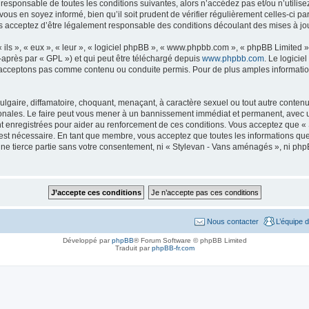
 responsable de toutes les conditions suivantes, alors n’accédez pas et/ou n’util
ous en soyez informé, bien qu’il soit prudent de vérifier régulièrement celles-ci p
acceptez d’être légalement responsable des conditions découlant des mises à jour
ls », « eux », « leur », « logiciel phpBB », « www.phpbb.com », « phpBB Limited »,
-après par « GPL ») et qui peut être téléchargé depuis
www.phpbb.com
. Le logicie
acceptons pas comme contenu ou conduite permis. Pour de plus amples informations
lgaire, diffamatoire, choquant, menaçant, à caractère sexuel ou tout autre contenu 
onales. Le faire peut vous mener à un bannissement immédiat et permanent, avec une 
t enregistrées pour aider au renforcement de ces conditions. Vous acceptez que «
 est nécessaire. En tant que membre, vous acceptez que toutes les informations qu
une tierce partie sans votre consentement, ni « Stylevan - Vans aménagés », ni p
Nous contacter
L’équipe 
Développé par
phpBB
® Forum Software © phpBB Limited
Traduit par
phpBB-fr.com