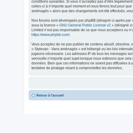
conditions suivantes. Si vous n’acceptez pas d’être légalement
celles-ci à n’importe quel moment et nous ferons tout pour que v
aménagés » alors que des changements ont été effectués, vous 
Nos forums sont développés par phpBB (désigné ci-après par « i
sous la licence «
GNU General Public License v2
» (désigné ci
Limited n’est pas responsable de ce que nous acceptons ou n’
https://www.phpbb.com/
.
Vous acceptez de ne pas publier de contenu abusif, obscène, vu
« Stylevan - Vans aménagés » est hébergé ou les lois internati
jugeons nécessaire. Les adresses IP de tous les messages son
verrouille n’importe quel sujet lorsque nous estimons que cela
données. Bien que ces informations ne soient pas diffusées à 
tentative de piratage visant à compromettre les données.
Retour à l'accueil