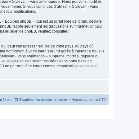
isez pas « Stylevan - Vans aménagés ». Nous pouvons modifier
ar vous-même. Si vous continuez d’utiliser « Stylevan - Vans
 et/ou modifications.
 « Équipes phpBB ») qui est un script libre de forum, déclaré
l phpBB facilite seulement les discussions sur Internet. phpBB
 au sujet de phpBB, veuillez consulter :
qui peut transgresser les lois de votre pays, du pays où
notification à votre fournisseur d’accès à Internet si nous le
 Stylevan - Vans aménagés » supprime, modifie, déplace ou
e vous avez saisies soient stockées dans notre base de
hpBB ne pourront être tenus comme responsables en cas de
du forum
Supprimer les cookies du forum
Heures au format
UTC