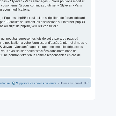
isez pas « Stylevan - Vans aménagés ». Nous pouvons modifier
ar vous-même. Si vous continuez d’utiliser « Stylevan - Vans
 et/ou modifications.
 « Équipes phpBB ») qui est un script libre de forum, déclaré
l phpBB facilite seulement les discussions sur Internet. phpBB
 au sujet de phpBB, veuillez consulter :
qui peut transgresser les lois de votre pays, du pays où
notification à votre fournisseur d’accès à Internet si nous le
 Stylevan - Vans aménagés » supprime, modifie, déplace ou
e vous avez saisies soient stockées dans notre base de
hpBB ne pourront être tenus comme responsables en cas de
du forum
Supprimer les cookies du forum
Heures au format
UTC