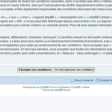
 responsable de toutes les conditions suivantes, alors n’accédez pas et/ou n’util
ous en soyez informé, bien qu’il soit prudent de vérifier régulièrement celles-ci p
acceptez d’être légalement responsable des conditions découlant des mises à jour
ls », « eux », « leur », « logiciel phpBB », « www.phpbb.com », « phpBB Limited »,
-après par « GPL ») et qui peut être téléchargé depuis
www.phpbb.com
. Le logicie
acceptons pas comme contenu ou conduite permis. Pour de plus amples informations
lgaire, diffamatoire, choquant, menaçant, à caractère sexuel ou tout autre contenu 
onales. Le faire peut vous mener à un bannissement immédiat et permanent, avec une 
t enregistrées pour aider au renforcement de ces conditions. Vous acceptez que «
 est nécessaire. En tant que membre, vous acceptez que toutes les informations qu
une tierce partie sans votre consentement, ni « Stylevan - Vans aménagés », ni p
Nous contacter
L’équipe 
Développé par
phpBB
® Forum Software © phpBB Limited
Traduit par
phpBB-fr.com