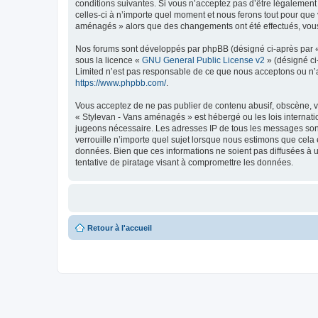
conditions suivantes. Si vous n’acceptez pas d’être légalement
celles-ci à n’importe quel moment et nous ferons tout pour que v
aménagés » alors que des changements ont été effectués, vous 
Nos forums sont développés par phpBB (désigné ci-après par « i
sous la licence «
GNU General Public License v2
» (désigné ci
Limited n’est pas responsable de ce que nous acceptons ou n’
https://www.phpbb.com/
.
Vous acceptez de ne pas publier de contenu abusif, obscène, vu
« Stylevan - Vans aménagés » est hébergé ou les lois internati
jugeons nécessaire. Les adresses IP de tous les messages son
verrouille n’importe quel sujet lorsque nous estimons que cela
données. Bien que ces informations ne soient pas diffusées à 
tentative de piratage visant à compromettre les données.
Retour à l'accueil