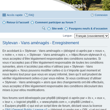
Stylevan - Vans aménagés
Accès rapide
FAQ
Connexion
Retour à l'accueil
Comment participer au forum ?
Site web
R
Fourgons neufs & d'occasion
ec
Langue :
her
Stylevan - Vans aménagés - Enregistrement
ch
En accédant à « Stylevan - Vans aménagés » (désigné ci-après par « nous »,
er
« notre », « nos », « Stylevan - Vans aménagés », « https://forum-stylevan.fr »),
vous acceptez d’être légalement responsable des conditions suivantes. Si
vous n’acceptez pas d’être légalement responsable de toutes les conditions
suivantes, alors n’accédez pas et/ou n’utilisez pas « Stylevan - Vans
aménagés ». Nous pouvons modifier celles-ci à n’importe quel moment et
nous ferons tout pour que vous en soyez informé, bien qu’il soit prudent de
vérifier régulièrement celles-ci par vous-même. Si vous continuez d’utiliser
« Stylevan - Vans aménagés » alors que des changements ont été effectués,
vous acceptez d’être légalement responsable des conditions découlant des
mises à jour et/ou modifications.
Nos forums sont développés par phpBB (désigné ci-après par « ils », « eux »,
« leur », « logiciel phpBB », « www.phpbb.com », « phpBB Limited »,
« Équipes phpBB ») qui est un script libre de forum, déclaré sous la licence
«
GNU General Public License v2
» (désigné ci-après par « GPL ») et qui peut