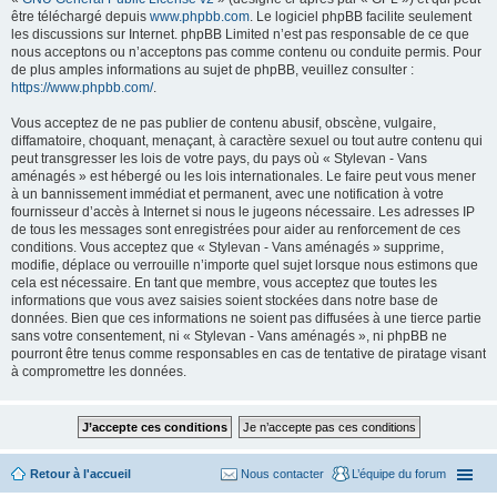
être téléchargé depuis
www.phpbb.com
. Le logiciel phpBB facilite seulement
les discussions sur Internet. phpBB Limited n’est pas responsable de ce que
nous acceptons ou n’acceptons pas comme contenu ou conduite permis. Pour
de plus amples informations au sujet de phpBB, veuillez consulter :
https://www.phpbb.com/
.
Vous acceptez de ne pas publier de contenu abusif, obscène, vulgaire,
diffamatoire, choquant, menaçant, à caractère sexuel ou tout autre contenu qui
peut transgresser les lois de votre pays, du pays où « Stylevan - Vans
aménagés » est hébergé ou les lois internationales. Le faire peut vous mener
à un bannissement immédiat et permanent, avec une notification à votre
fournisseur d’accès à Internet si nous le jugeons nécessaire. Les adresses IP
de tous les messages sont enregistrées pour aider au renforcement de ces
conditions. Vous acceptez que « Stylevan - Vans aménagés » supprime,
modifie, déplace ou verrouille n’importe quel sujet lorsque nous estimons que
cela est nécessaire. En tant que membre, vous acceptez que toutes les
informations que vous avez saisies soient stockées dans notre base de
données. Bien que ces informations ne soient pas diffusées à une tierce partie
sans votre consentement, ni « Stylevan - Vans aménagés », ni phpBB ne
pourront être tenus comme responsables en cas de tentative de piratage visant
à compromettre les données.
Retour à l'accueil
Nous contacter
L’équipe du forum