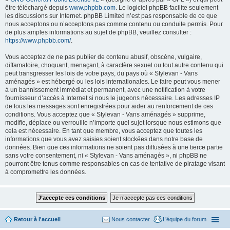
être téléchargé depuis
www.phpbb.com
. Le logiciel phpBB facilite seulement
les discussions sur Internet. phpBB Limited n’est pas responsable de ce que
nous acceptons ou n’acceptons pas comme contenu ou conduite permis. Pour
de plus amples informations au sujet de phpBB, veuillez consulter :
https://www.phpbb.com/
.
Vous acceptez de ne pas publier de contenu abusif, obscène, vulgaire,
diffamatoire, choquant, menaçant, à caractère sexuel ou tout autre contenu qui
peut transgresser les lois de votre pays, du pays où « Stylevan - Vans
aménagés » est hébergé ou les lois internationales. Le faire peut vous mener
à un bannissement immédiat et permanent, avec une notification à votre
fournisseur d’accès à Internet si nous le jugeons nécessaire. Les adresses IP
de tous les messages sont enregistrées pour aider au renforcement de ces
conditions. Vous acceptez que « Stylevan - Vans aménagés » supprime,
modifie, déplace ou verrouille n’importe quel sujet lorsque nous estimons que
cela est nécessaire. En tant que membre, vous acceptez que toutes les
informations que vous avez saisies soient stockées dans notre base de
données. Bien que ces informations ne soient pas diffusées à une tierce partie
sans votre consentement, ni « Stylevan - Vans aménagés », ni phpBB ne
pourront être tenus comme responsables en cas de tentative de piratage visant
à compromettre les données.
Retour à l'accueil
Nous contacter
L’équipe du forum