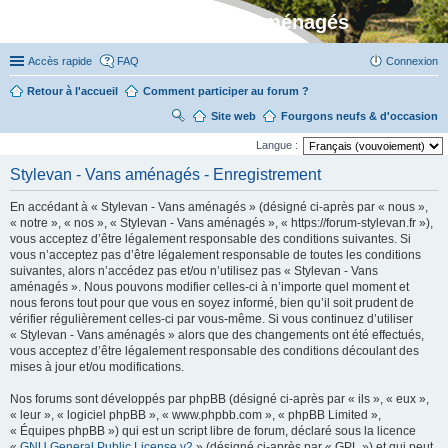
Stylevan - Vans aménagés
Accès rapide
FAQ
Connexion
Retour à l'accueil
Comment participer au forum ?
Site web
R
Fourgons neufs & d'occasion
ec
Langue :
her
Stylevan - Vans aménagés - Enregistrement
ch
En accédant à « Stylevan - Vans aménagés » (désigné ci-après par « nous »,
er
« notre », « nos », « Stylevan - Vans aménagés », « https://forum-stylevan.fr »),
vous acceptez d’être légalement responsable des conditions suivantes. Si
vous n’acceptez pas d’être légalement responsable de toutes les conditions
suivantes, alors n’accédez pas et/ou n’utilisez pas « Stylevan - Vans
aménagés ». Nous pouvons modifier celles-ci à n’importe quel moment et
nous ferons tout pour que vous en soyez informé, bien qu’il soit prudent de
vérifier régulièrement celles-ci par vous-même. Si vous continuez d’utiliser
« Stylevan - Vans aménagés » alors que des changements ont été effectués,
vous acceptez d’être légalement responsable des conditions découlant des
mises à jour et/ou modifications.
Nos forums sont développés par phpBB (désigné ci-après par « ils », « eux »,
« leur », « logiciel phpBB », « www.phpbb.com », « phpBB Limited »,
« Équipes phpBB ») qui est un script libre de forum, déclaré sous la licence
«
GNU General Public License v2
» (désigné ci-après par « GPL ») et qui peut