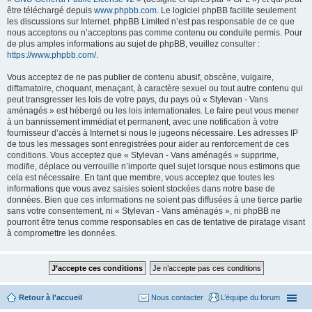
être téléchargé depuis
www.phpbb.com
. Le logiciel phpBB facilite seulement
les discussions sur Internet. phpBB Limited n’est pas responsable de ce que
nous acceptons ou n’acceptons pas comme contenu ou conduite permis. Pour
de plus amples informations au sujet de phpBB, veuillez consulter :
https://www.phpbb.com/
.
Vous acceptez de ne pas publier de contenu abusif, obscène, vulgaire,
diffamatoire, choquant, menaçant, à caractère sexuel ou tout autre contenu qui
peut transgresser les lois de votre pays, du pays où « Stylevan - Vans
aménagés » est hébergé ou les lois internationales. Le faire peut vous mener
à un bannissement immédiat et permanent, avec une notification à votre
fournisseur d’accès à Internet si nous le jugeons nécessaire. Les adresses IP
de tous les messages sont enregistrées pour aider au renforcement de ces
conditions. Vous acceptez que « Stylevan - Vans aménagés » supprime,
modifie, déplace ou verrouille n’importe quel sujet lorsque nous estimons que
cela est nécessaire. En tant que membre, vous acceptez que toutes les
informations que vous avez saisies soient stockées dans notre base de
données. Bien que ces informations ne soient pas diffusées à une tierce partie
sans votre consentement, ni « Stylevan - Vans aménagés », ni phpBB ne
pourront être tenus comme responsables en cas de tentative de piratage visant
à compromettre les données.
Retour à l'accueil
Nous contacter
L’équipe du forum