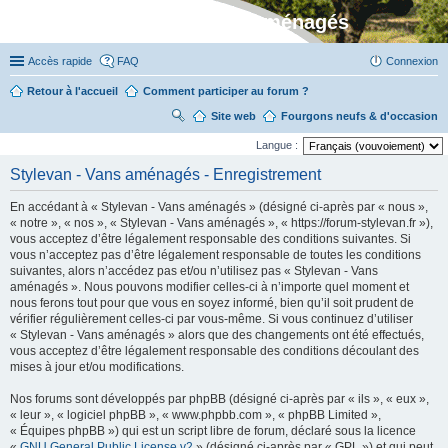
Stylevan - Vans aménagés
Accès rapide
FAQ
Connexion
Retour à l'accueil
Comment participer au forum ?
Site web
R
Fourgons neufs & d'occasion
ec
Langue :
her
Stylevan - Vans aménagés - Enregistrement
ch
En accédant à « Stylevan - Vans aménagés » (désigné ci-après par « nous »,
er
« notre », « nos », « Stylevan - Vans aménagés », « https://forum-stylevan.fr »),
vous acceptez d’être légalement responsable des conditions suivantes. Si
vous n’acceptez pas d’être légalement responsable de toutes les conditions
suivantes, alors n’accédez pas et/ou n’utilisez pas « Stylevan - Vans
aménagés ». Nous pouvons modifier celles-ci à n’importe quel moment et
nous ferons tout pour que vous en soyez informé, bien qu’il soit prudent de
vérifier régulièrement celles-ci par vous-même. Si vous continuez d’utiliser
« Stylevan - Vans aménagés » alors que des changements ont été effectués,
vous acceptez d’être légalement responsable des conditions découlant des
mises à jour et/ou modifications.
Nos forums sont développés par phpBB (désigné ci-après par « ils », « eux »,
« leur », « logiciel phpBB », « www.phpbb.com », « phpBB Limited »,
« Équipes phpBB ») qui est un script libre de forum, déclaré sous la licence
«
GNU General Public License v2
» (désigné ci-après par « GPL ») et qui peut