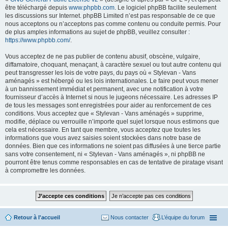
être téléchargé depuis
www.phpbb.com
. Le logiciel phpBB facilite seulement
les discussions sur Internet. phpBB Limited n’est pas responsable de ce que
nous acceptons ou n’acceptons pas comme contenu ou conduite permis. Pour
de plus amples informations au sujet de phpBB, veuillez consulter :
https://www.phpbb.com/
.
Vous acceptez de ne pas publier de contenu abusif, obscène, vulgaire,
diffamatoire, choquant, menaçant, à caractère sexuel ou tout autre contenu qui
peut transgresser les lois de votre pays, du pays où « Stylevan - Vans
aménagés » est hébergé ou les lois internationales. Le faire peut vous mener
à un bannissement immédiat et permanent, avec une notification à votre
fournisseur d’accès à Internet si nous le jugeons nécessaire. Les adresses IP
de tous les messages sont enregistrées pour aider au renforcement de ces
conditions. Vous acceptez que « Stylevan - Vans aménagés » supprime,
modifie, déplace ou verrouille n’importe quel sujet lorsque nous estimons que
cela est nécessaire. En tant que membre, vous acceptez que toutes les
informations que vous avez saisies soient stockées dans notre base de
données. Bien que ces informations ne soient pas diffusées à une tierce partie
sans votre consentement, ni « Stylevan - Vans aménagés », ni phpBB ne
pourront être tenus comme responsables en cas de tentative de piratage visant
à compromettre les données.
Retour à l'accueil
Nous contacter
L’équipe du forum