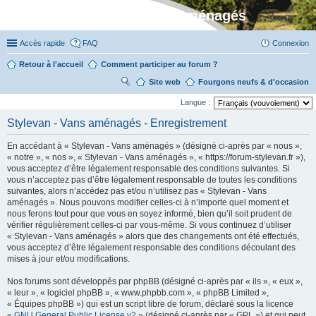
Stylevan - Vans aménagés
Accès rapide
FAQ
Connexion
Retour à l'accueil
Comment participer au forum ?
Site web
R
Fourgons neufs & d'occasion
ec
Langue :
her
Stylevan - Vans aménagés - Enregistrement
ch
En accédant à « Stylevan - Vans aménagés » (désigné ci-après par « nous »,
er
« notre », « nos », « Stylevan - Vans aménagés », « https://forum-stylevan.fr »),
vous acceptez d’être légalement responsable des conditions suivantes. Si
vous n’acceptez pas d’être légalement responsable de toutes les conditions
suivantes, alors n’accédez pas et/ou n’utilisez pas « Stylevan - Vans
aménagés ». Nous pouvons modifier celles-ci à n’importe quel moment et
nous ferons tout pour que vous en soyez informé, bien qu’il soit prudent de
vérifier régulièrement celles-ci par vous-même. Si vous continuez d’utiliser
« Stylevan - Vans aménagés » alors que des changements ont été effectués,
vous acceptez d’être légalement responsable des conditions découlant des
mises à jour et/ou modifications.
Nos forums sont développés par phpBB (désigné ci-après par « ils », « eux »,
« leur », « logiciel phpBB », « www.phpbb.com », « phpBB Limited »,
« Équipes phpBB ») qui est un script libre de forum, déclaré sous la licence
«
GNU General Public License v2
» (désigné ci-après par « GPL ») et qui peut