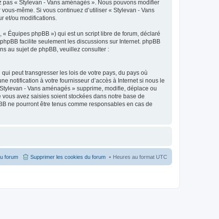
isez pas « Stylevan - Vans aménagés ». Nous pouvons modifier
ar vous-même. Si vous continuez d’utiliser « Stylevan - Vans
 et/ou modifications.
 « Équipes phpBB ») qui est un script libre de forum, déclaré
l phpBB facilite seulement les discussions sur Internet. phpBB
 au sujet de phpBB, veuillez consulter :
qui peut transgresser les lois de votre pays, du pays où
notification à votre fournisseur d’accès à Internet si nous le
 Stylevan - Vans aménagés » supprime, modifie, déplace ou
e vous avez saisies soient stockées dans notre base de
hpBB ne pourront être tenus comme responsables en cas de
du forum
Supprimer les cookies du forum
Heures au format
UTC