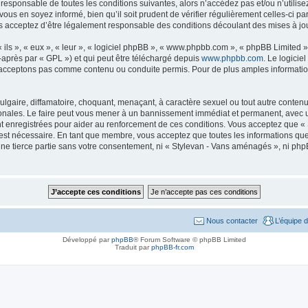
 responsable de toutes les conditions suivantes, alors n’accédez pas et/ou n’util
ous en soyez informé, bien qu’il soit prudent de vérifier régulièrement celles-ci p
acceptez d’être légalement responsable des conditions découlant des mises à jour
ls », « eux », « leur », « logiciel phpBB », « www.phpbb.com », « phpBB Limited »,
-après par « GPL ») et qui peut être téléchargé depuis
www.phpbb.com
. Le logicie
acceptons pas comme contenu ou conduite permis. Pour de plus amples informations
lgaire, diffamatoire, choquant, menaçant, à caractère sexuel ou tout autre contenu 
onales. Le faire peut vous mener à un bannissement immédiat et permanent, avec une 
t enregistrées pour aider au renforcement de ces conditions. Vous acceptez que «
 est nécessaire. En tant que membre, vous acceptez que toutes les informations qu
une tierce partie sans votre consentement, ni « Stylevan - Vans aménagés », ni p
Nous contacter
L’équipe 
Développé par
phpBB
® Forum Software © phpBB Limited
Traduit par
phpBB-fr.com