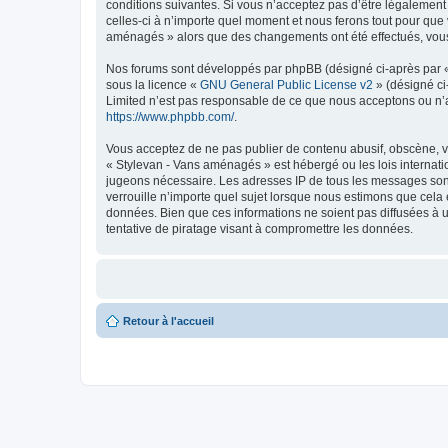
conditions suivantes. Si vous n’acceptez pas d’être légalement
celles-ci à n’importe quel moment et nous ferons tout pour que v
aménagés » alors que des changements ont été effectués, vous 
Nos forums sont développés par phpBB (désigné ci-après par « i
sous la licence «
GNU General Public License v2
» (désigné ci
Limited n’est pas responsable de ce que nous acceptons ou n’
https://www.phpbb.com/
.
Vous acceptez de ne pas publier de contenu abusif, obscène, vu
« Stylevan - Vans aménagés » est hébergé ou les lois internati
jugeons nécessaire. Les adresses IP de tous les messages son
verrouille n’importe quel sujet lorsque nous estimons que cela
données. Bien que ces informations ne soient pas diffusées à 
tentative de piratage visant à compromettre les données.
Retour à l'accueil