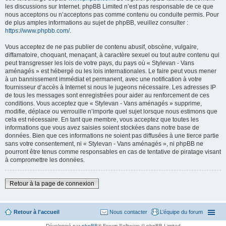
les discussions sur Internet. phpBB Limited n’est pas responsable de ce que
nous acceptons ou n’acceptons pas comme contenu ou conduite permis. Pour
de plus amples informations au sujet de phpBB, veuillez consulter :
https://www.phpbb.com/
.
Vous acceptez de ne pas publier de contenu abusif, obscène, vulgaire,
diffamatoire, choquant, menaçant, à caractère sexuel ou tout autre contenu qui
peut transgresser les lois de votre pays, du pays où « Stylevan - Vans
aménagés » est hébergé ou les lois internationales. Le faire peut vous mener
à un bannissement immédiat et permanent, avec une notification à votre
fournisseur d’accès à Internet si nous le jugeons nécessaire. Les adresses IP
de tous les messages sont enregistrées pour aider au renforcement de ces
conditions. Vous acceptez que « Stylevan - Vans aménagés » supprime,
modifie, déplace ou verrouille n’importe quel sujet lorsque nous estimons que
cela est nécessaire. En tant que membre, vous acceptez que toutes les
informations que vous avez saisies soient stockées dans notre base de
données. Bien que ces informations ne soient pas diffusées à une tierce partie
sans votre consentement, ni « Stylevan - Vans aménagés », ni phpBB ne
pourront être tenus comme responsables en cas de tentative de piratage visant
à compromettre les données.
Retour à la page de connexion
Retour à l'accueil
Nous contacter
L’équipe du forum
Développé par
phpBB
® Forum Software © phpBB Limited