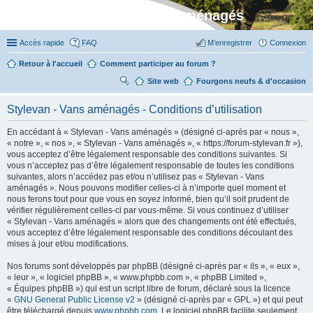
Stylevan - Vans aménagés
Accès rapide
FAQ
M’enregistrer
Connexion
Retour à l'accueil
Comment participer au forum ?
Site web
R
Fourgons neufs & d'occasion
ec
Stylevan - Vans aménagés - Conditions d’utilisation
her
En accédant à « Stylevan - Vans aménagés » (désigné ci-après par « nous »,
ch
« notre », « nos », « Stylevan - Vans aménagés », « https://forum-stylevan.fr »),
er
vous acceptez d’être légalement responsable des conditions suivantes. Si
vous n’acceptez pas d’être légalement responsable de toutes les conditions
suivantes, alors n’accédez pas et/ou n’utilisez pas « Stylevan - Vans
aménagés ». Nous pouvons modifier celles-ci à n’importe quel moment et
nous ferons tout pour que vous en soyez informé, bien qu’il soit prudent de
vérifier régulièrement celles-ci par vous-même. Si vous continuez d’utiliser
« Stylevan - Vans aménagés » alors que des changements ont été effectués,
vous acceptez d’être légalement responsable des conditions découlant des
mises à jour et/ou modifications.
Nos forums sont développés par phpBB (désigné ci-après par « ils », « eux »,
« leur », « logiciel phpBB », « www.phpbb.com », « phpBB Limited »,
« Équipes phpBB ») qui est un script libre de forum, déclaré sous la licence
«
GNU General Public License v2
» (désigné ci-après par « GPL ») et qui peut
être téléchargé depuis
www.phpbb.com
. Le logiciel phpBB facilite seulement