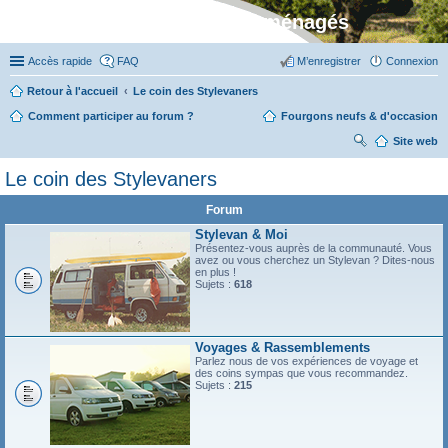
Stylevan - Vans aménagés
Accès rapide
FAQ
M’enregistrer
Connexion
Retour à l'accueil
Le coin des Stylevaners
Comment participer au forum ?
Fourgons neufs & d'occasion
Site web
ec
Le coin des Stylevaners
her
Forum
ch
Stylevan & Moi
er
Présentez-vous auprès de la communauté. Vous
avez ou vous cherchez un Stylevan ? Dites-nous
en plus !
Sujets :
618
Voyages & Rassemblements
Parlez nous de vos expériences de voyage et
des coins sympas que vous recommandez.
Sujets :
215