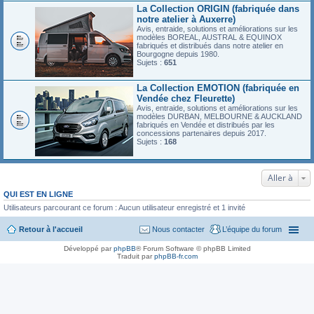
La Collection ORIGIN (fabriquée dans
notre atelier à Auxerre)
Avis, entraide, solutions et améliorations sur les
modèles BOREAL, AUSTRAL & EQUINOX
fabriqués et distribués dans notre atelier en
Bourgogne depuis 1980.
Sujets :
651
La Collection EMOTION (fabriquée en
Vendée chez Fleurette)
Avis, entraide, solutions et améliorations sur les
modèles DURBAN, MELBOURNE & AUCKLAND
fabriqués en Vendée et distribués par les
concessions partenaires depuis 2017.
Sujets :
168
Aller à
QUI EST EN LIGNE
Utilisateurs parcourant ce forum : Aucun utilisateur enregistré et 1 invité
Retour à l'accueil
Nous contacter
L’équipe du forum
Développé par
phpBB
® Forum Software © phpBB Limited
Traduit par
phpBB-fr.com