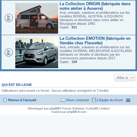
La Collection ORIGIN (fabriquée dans
notre atelier à Auxerre)
Avis, entraide, solutions et améliorations sur les
modèles BOREAL, AUSTRAL & EQUINOX
fabriqués et distribués dans notre atelier en
Bourgogne depuis 1980.
Sujets :
651
La Collection EMOTION (fabriquée en
Vendée chez Fleurette)
Avis, entraide, solutions et améliorations sur les
modèles DURBAN, MELBOURNE & AUCKLAND
fabriqués en Vendée et distribués par les
concessions partenaires depuis 2017.
Sujets :
168
Aller à
QUI EST EN LIGNE
Utilisateurs parcourant ce forum : Aucun utilisateur enregistré et 3 invités
Retour à l'accueil
Nous contacter
L’équipe du forum
Développé par
phpBB
® Forum Software © phpBB Limited
Traduit par
phpBB-fr.com