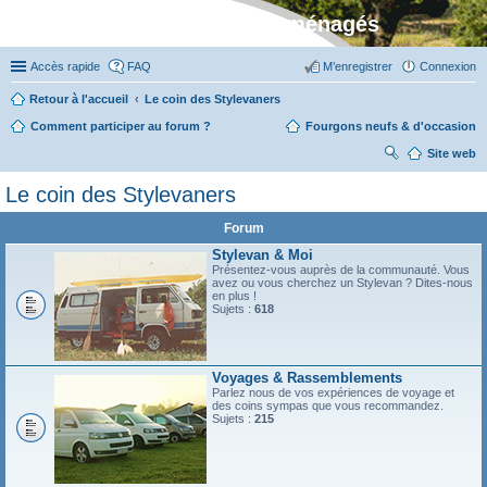
Stylevan - Vans aménagés
Accès rapide
FAQ
M’enregistrer
Connexion
Retour à l'accueil
Le coin des Stylevaners
Comment participer au forum ?
Fourgons neufs & d'occasion
Site web
ec
Le coin des Stylevaners
her
Forum
ch
Stylevan & Moi
er
Présentez-vous auprès de la communauté. Vous
avez ou vous cherchez un Stylevan ? Dites-nous
en plus !
Sujets :
618
Voyages & Rassemblements
Parlez nous de vos expériences de voyage et
des coins sympas que vous recommandez.
Sujets :
215