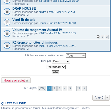
Dernier message par
ZakSooo
«
Mer 6 Mai 2026 15:00
Réponses :
3
DRAP HOUSSE
Dernier message par
duktm
«
Ven 1 Mai 2026 20:23
Réponses :
2
Vend lit de toit
Dernier message par
Doum
«
Lun 27 Avr 2026 05:18
Volume de rangement Austral IV
Dernier message par
fifi017
«
Mer 22 Avr 2026 16:55
Réponses :
11
1
2
Référence toilettes chimiques
Dernier message par
fifi017
«
Mer 22 Avr 2026 16:41
Réponses :
2
Afficher les sujets postés depuis :
Trier par
Nouveau sujet
651 sujets
1
2
3
4
5
…
27
Aller à
QUI EST EN LIGNE
Utilisateurs parcourant ce forum : Aucun utilisateur enregistré et 15 invités