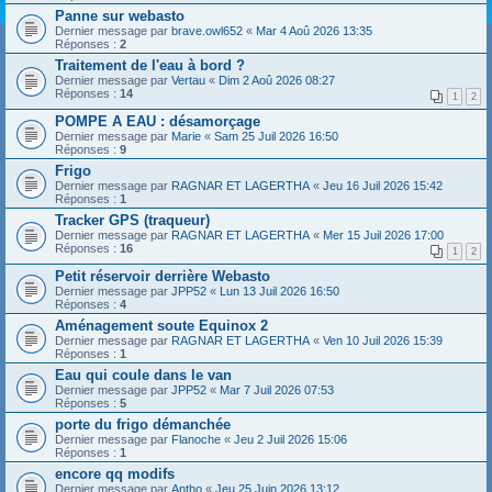
Panne sur webasto
Dernier message par
brave.owl652
«
Mar 4 Aoû 2026 13:35
Réponses :
2
Traitement de l'eau à bord ?
Dernier message par
Vertau
«
Dim 2 Aoû 2026 08:27
Réponses :
14
1
2
POMPE A EAU : désamorçage
Dernier message par
Marie
«
Sam 25 Juil 2026 16:50
Réponses :
9
Frigo
Dernier message par
RAGNAR ET LAGERTHA
«
Jeu 16 Juil 2026 15:42
Réponses :
1
Tracker GPS (traqueur)
Dernier message par
RAGNAR ET LAGERTHA
«
Mer 15 Juil 2026 17:00
Réponses :
16
1
2
Petit réservoir derrière Webasto
Dernier message par
JPP52
«
Lun 13 Juil 2026 16:50
Réponses :
4
Aménagement soute Equinox 2
Dernier message par
RAGNAR ET LAGERTHA
«
Ven 10 Juil 2026 15:39
Réponses :
1
Eau qui coule dans le van
Dernier message par
JPP52
«
Mar 7 Juil 2026 07:53
Réponses :
5
porte du frigo démanchée
Dernier message par
Flanoche
«
Jeu 2 Juil 2026 15:06
Réponses :
1
encore qq modifs
Dernier message par
Antho
«
Jeu 25 Juin 2026 13:12