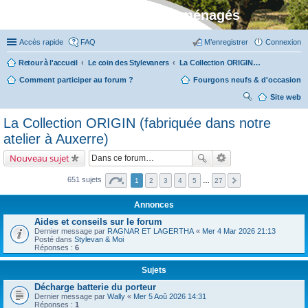
Stylevan - Vans aménagés
Accès rapide
FAQ
M’enregistrer
Connexion
Retour à l'accueil
Le coin des Stylevaners
La Collection ORIGIN (fabriquée dans notre atelier à Auxerre)
Comment participer au forum ?
Fourgons neufs & d'occasion
Site web
ec
La Collection ORIGIN (fabriquée dans notre
her
atelier à Auxerre)
ch
Nouveau sujet
er
651 sujets
1
2
3
4
5
…
27
Annonces
Aides et conseils sur le forum
Dernier message par
RAGNAR ET LAGERTHA
«
Mer 4 Mar 2026 21:13
Posté dans
Stylevan & Moi
Réponses :
6
Sujets
Décharge batterie du porteur
Dernier message par
Wally
«
Mer 5 Aoû 2026 14:31
Réponses :
1