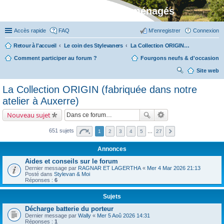
Stylevan - Vans aménagés
Accès rapide
FAQ
M’enregistrer
Connexion
Retour à l'accueil
Le coin des Stylevaners
La Collection ORIGIN (fabriquée dans notre atelier à Auxerre)
Comment participer au forum ?
Fourgons neufs & d'occasion
Site web
ec
La Collection ORIGIN (fabriquée dans notre
her
atelier à Auxerre)
ch
Nouveau sujet
er
651 sujets
1
2
3
4
5
…
27
Annonces
Aides et conseils sur le forum
Dernier message par
RAGNAR ET LAGERTHA
«
Mer 4 Mar 2026 21:13
Posté dans
Stylevan & Moi
Réponses :
6
Sujets
Décharge batterie du porteur
Dernier message par
Wally
«
Mer 5 Aoû 2026 14:31
Réponses :
1