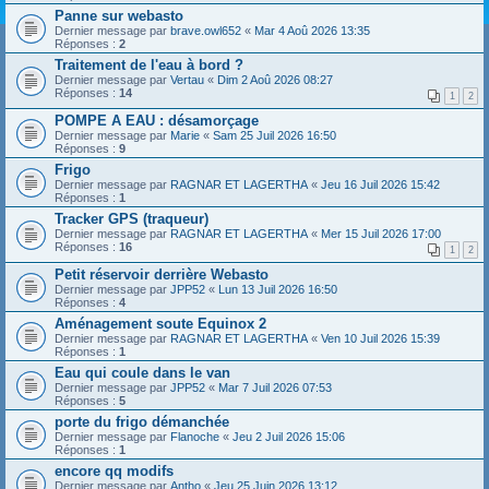
Panne sur webasto
Dernier message par
brave.owl652
«
Mar 4 Aoû 2026 13:35
Réponses :
2
Traitement de l'eau à bord ?
Dernier message par
Vertau
«
Dim 2 Aoû 2026 08:27
Réponses :
14
1
2
POMPE A EAU : désamorçage
Dernier message par
Marie
«
Sam 25 Juil 2026 16:50
Réponses :
9
Frigo
Dernier message par
RAGNAR ET LAGERTHA
«
Jeu 16 Juil 2026 15:42
Réponses :
1
Tracker GPS (traqueur)
Dernier message par
RAGNAR ET LAGERTHA
«
Mer 15 Juil 2026 17:00
Réponses :
16
1
2
Petit réservoir derrière Webasto
Dernier message par
JPP52
«
Lun 13 Juil 2026 16:50
Réponses :
4
Aménagement soute Equinox 2
Dernier message par
RAGNAR ET LAGERTHA
«
Ven 10 Juil 2026 15:39
Réponses :
1
Eau qui coule dans le van
Dernier message par
JPP52
«
Mar 7 Juil 2026 07:53
Réponses :
5
porte du frigo démanchée
Dernier message par
Flanoche
«
Jeu 2 Juil 2026 15:06
Réponses :
1
encore qq modifs
Dernier message par
Antho
«
Jeu 25 Juin 2026 13:12