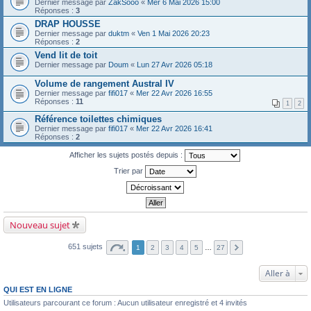
Dernier message par
ZakSooo
«
Mer 6 Mai 2026 15:00
Réponses :
3
DRAP HOUSSE
Dernier message par
duktm
«
Ven 1 Mai 2026 20:23
Réponses :
2
Vend lit de toit
Dernier message par
Doum
«
Lun 27 Avr 2026 05:18
Volume de rangement Austral IV
Dernier message par
fifi017
«
Mer 22 Avr 2026 16:55
Réponses :
11
1
2
Référence toilettes chimiques
Dernier message par
fifi017
«
Mer 22 Avr 2026 16:41
Réponses :
2
Afficher les sujets postés depuis :
Trier par
Nouveau sujet
651 sujets
1
2
3
4
5
…
27
Aller à
QUI EST EN LIGNE
Utilisateurs parcourant ce forum : Aucun utilisateur enregistré et 4 invités