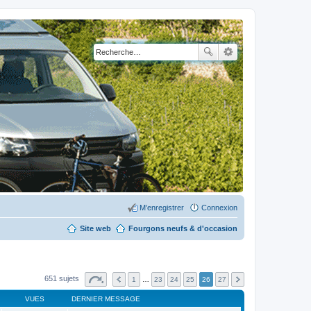
M’enregistrer
Connexion
Site web
Fourgons neufs & d'occasion
651 sujets
1
…
23
24
25
26
27
VUES
DERNIER MESSAGE