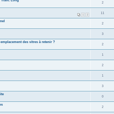
 Trafic Long
2
11
1
2
nel
2
3
n emplacement des vitres à retenir ?
2
1
2
1
3
ite
0
es
2