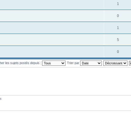
1
0
1
5
0
cher les sujets postés depuis :
Trier par
és