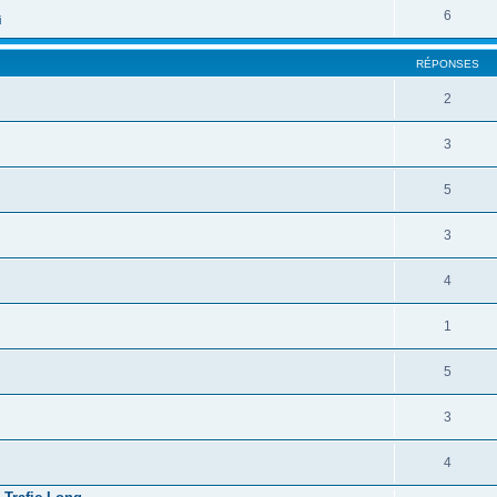
6
i
RÉPONSES
2
3
5
3
4
1
.
5
3
4