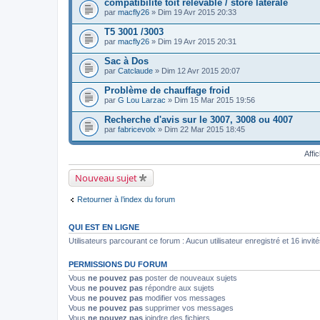
s
compatibilité toit relevable / store latérale
(
c
)
s
par
macfly26
» Dim 19 Avr 2015 20:33
h
j
)
i
o
T5 3001 /3003
e
i
par
r
macfly26
» Dim 19 Avr 2015 20:31
n
(
t
s
Sac à Dos
(
)
s
par
Catclaude
» Dim 12 Avr 2015 20:07
j
)
o
Problème de chauffage froid
i
par
G Lou Larzac
» Dim 15 Mar 2015 19:56
n
t
Recherche d'avis sur le 3007, 3008 ou 4007
(
s
par
fabricevolx
» Dim 22 Mar 2015 18:45
)
Affi
Nouveau sujet
Retourner à l’index du forum
QUI EST EN LIGNE
Utilisateurs parcourant ce forum : Aucun utilisateur enregistré et 16 invit
PERMISSIONS DU FORUM
Vous
ne pouvez pas
poster de nouveaux sujets
Vous
ne pouvez pas
répondre aux sujets
Vous
ne pouvez pas
modifier vos messages
Vous
ne pouvez pas
supprimer vos messages
Vous
ne pouvez pas
joindre des fichiers