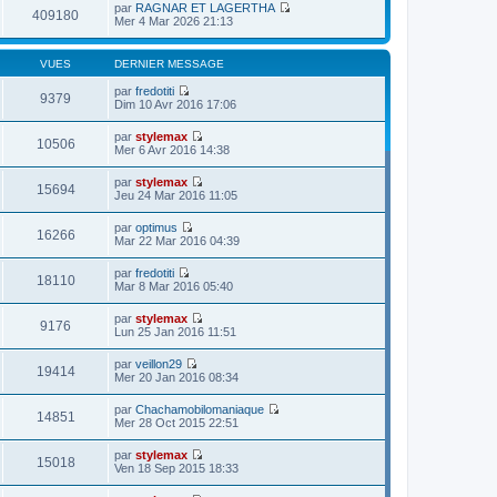
par
RAGNAR ET LAGERTHA
409180
V
Mer 4 Mar 2026 21:13
o
i
r
VUES
DERNIER MESSAGE
l
e
par
fredotiti
9379
d
V
Dim 10 Avr 2016 17:06
e
o
r
i
par
stylemax
n
r
10506
V
Mer 6 Avr 2016 14:38
i
l
o
e
e
i
r
par
stylemax
d
r
15694
m
V
Jeu 24 Mar 2016 11:05
e
l
e
o
r
e
s
i
n
par
optimus
d
s
r
16266
i
V
Mar 22 Mar 2016 04:39
e
a
l
e
o
r
g
e
r
i
n
e
par
fredotiti
d
m
r
18110
i
V
Mar 8 Mar 2016 05:40
e
e
l
e
o
r
s
e
r
i
n
s
par
stylemax
d
m
r
9176
i
a
V
Lun 25 Jan 2016 11:51
e
e
l
e
g
o
r
s
e
r
e
i
n
s
par
veillon29
d
m
r
19414
i
a
V
Mer 20 Jan 2016 08:34
e
e
l
e
g
o
r
s
e
r
e
i
n
s
par
Chachamobilomaniaque
d
m
r
14851
i
a
V
Mer 28 Oct 2015 22:51
e
e
l
e
g
o
r
s
e
r
e
i
n
s
par
stylemax
d
m
r
15018
i
a
V
Ven 18 Sep 2015 18:33
e
e
l
e
g
o
r
s
e
r
e
i
n