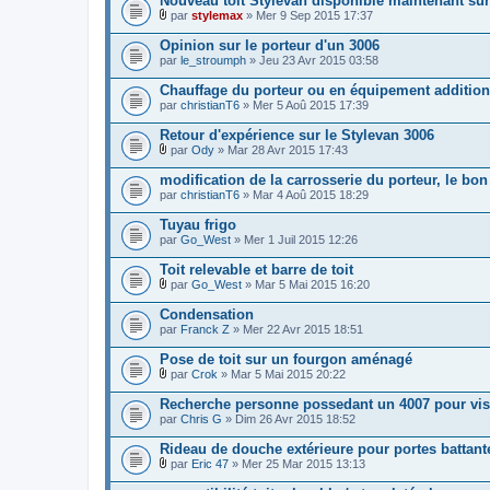
Nouveau toit Stylevan disponible maintenant sur
e
i
c
r
par
stylemax
» Mer 9 Sep 2015 17:37
n
h
F
(
t
i
i
s
Opinion sur le porteur d'un 3006
(
e
c
)
s
par
r
le_stroumph
» Jeu 23 Avr 2015 03:58
h
j
)
(
i
o
s
Chauffage du porteur ou en équipement addition
e
i
)
par
r
christianT6
» Mer 5 Aoû 2015 17:39
n
j
(
t
o
s
Retour d'expérience sur le Stylevan 3006
(
i
)
s
par
Ody
» Mar 28 Avr 2015 17:43
n
j
)
F
t
o
i
modification de la carrosserie du porteur, le bo
(
i
c
s
par
christianT6
» Mar 4 Aoû 2015 18:29
n
h
)
t
i
Tuyau frigo
(
e
s
par
r
Go_West
» Mer 1 Juil 2015 12:26
)
(
s
Toit relevable et barre de toit
)
par
Go_West
» Mar 5 Mai 2015 16:20
j
F
o
i
Condensation
i
c
par
Franck Z
» Mer 22 Avr 2015 18:51
n
h
t
i
Pose de toit sur un fourgon aménagé
(
e
s
r
par
Crok
» Mar 5 Mai 2015 20:22
)
F
(
i
s
Recherche personne possedant un 4007 pour vis
c
)
par
Chris G
» Dim 26 Avr 2015 18:52
h
j
i
o
Rideau de douche extérieure pour portes battant
e
i
r
par
Eric 47
» Mer 25 Mar 2015 13:13
n
F
(
t
i