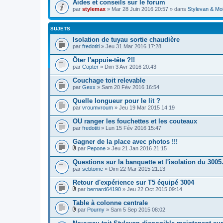
Aides et conseils sur le forum
par
stylemax
» Mar 28 Juin 2016 20:57 » dans
Stylevan & Mo
SUJETS
Isolation de tuyau sortie chaudière
par
fredotiti
» Jeu 31 Mar 2016 17:28
Ôter l'appuie-tête ?!!
par
Copter
» Dim 3 Avr 2016 20:43
Couchage toit relevable
par
Gexx
» Sam 20 Fév 2016 16:54
Quelle longueur pour le lit ?
par
vroumvroum
» Jeu 19 Mar 2015 14:19
OU ranger les fouchettes et les couteaux
par
fredotiti
» Lun 15 Fév 2016 15:47
Gagner de la place avec photos !!!
par
Pepone
» Jeu 21 Jan 2016 21:15
F
i
Questions sur la banquette et l'isolation du 3005
c
par
sebtome
» Dim 22 Mar 2015 21:13
h
i
Retour d'expérience sur T5 équipé 3004
e
r
par
bernard64190
» Jeu 22 Oct 2015 09:14
F
(
i
s
Table à colonne centrale
c
)
par
Pourny
» Sam 5 Sep 2015 08:02
h
j
F
i
o
i