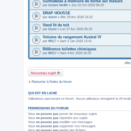
Surmatelas à mémoire de forme sur mesure
(
e
c
s
par
r
Instant Vanlife
» Jeu 15 Oct 2020 06:20
h
)
(
i
s
DRAP HOUSSE
e
)
par
r
duktm
» Mer 29 Avr 2026 16:22
j
(
o
s
Vend lit de toit
i
)
par
Doum
» Lun 27 Avr 2026 05:18
n
j
t
o
Volume de rangement Austral IV
(
i
s
par
fifi017
» Sam 3 Jan 2026 13:41
n
)
t
Référence toilettes chimiques
(
s
par
fifi017
» Sam 4 Avr 2026 16:33
)
Affi
Nouveau sujet
Retourner à l’index du forum
QUI EST EN LIGNE
Utilisateurs parcourant ce forum : Aucun utilisateur enregistré et 26 invit
PERMISSIONS DU FORUM
Vous
ne pouvez pas
poster de nouveaux sujets
Vous
ne pouvez pas
répondre aux sujets
Vous
ne pouvez pas
modifier vos messages
Vous
ne pouvez pas
supprimer vos messages
Vous
ne pouvez pas
joindre des fichiers