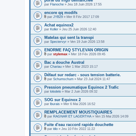
porte du frigo démanchée
par
Flanoche
» Jeu 18 Juin 2026 17:55
encore qq modifs
par
JYB29
» Mer 8 Fév 2017 17:09
F
i
Achat equinox2
c
par
Koller
» Jeu 25 Juin 2026 12:40
h
i
Matelas qui sent la transpi
e
par
r
Spectervyr
» Ven 19 Juin 2026 13:58
(
s
ENORME FAQ STYLEVAN ORIGIN
)
par
stylemax
» Mer 18 Fév 2026 09:45
j
F
o
i
Bac a douche Austral
i
c
par
Chariau
» Mer 1 Mar 2023 15:17
n
h
t
i
Défaut sur redarc - sous tension batterie.
(
e
s
r
par
Schumschum
» Mar 23 Juil 2024 11:47
)
F
(
i
s
Pression pneumatique Equinox 2 Trafic
c
)
par
lolodelo
» Mar 2 Juin 2026 09:32
h
j
i
o
SOG sur Equinox 2
e
i
par
r
lburais
» Mer 6 Mai 2026 16:52
n
(
t
s
REMPLACEMENT MOUSTIQUAIRES
(
)
s
par
RAGNAR ET LAGERTHA
» Ven 15 Mai 2026 14:09
j
)
F
o
i
Fuite d'eau raccord rapide douchette
i
c
par
itilo
» Jeu 10 Fév 2022 11:22
n
h
F
t
i
i