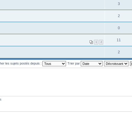
3
2
0
11
1
2
2
cher les sujets postés depuis :
Trier par
és