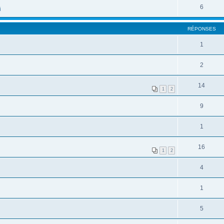
6
i
RÉPONSES
1
2
14
1
2
9
1
16
1
2
4
1
5