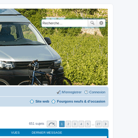
M’enregistrer
Connexion
Site web
Fourgons neufs & d'occasion
651 sujets
1
2
3
4
5
…
27
VUES
DERNIER MESSAGE