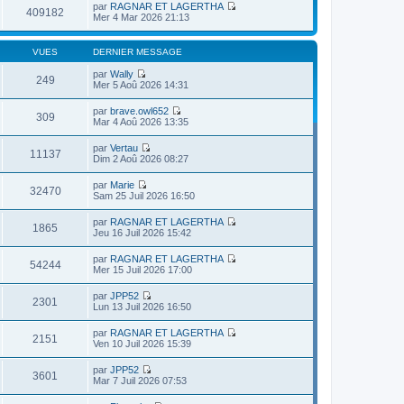
par
RAGNAR ET LAGERTHA
409182
V
Mer 4 Mar 2026 21:13
o
i
r
VUES
DERNIER MESSAGE
l
e
par
Wally
249
d
V
Mer 5 Aoû 2026 14:31
e
o
r
i
par
brave.owl652
n
r
309
V
Mar 4 Aoû 2026 13:35
i
l
o
e
e
i
r
par
Vertau
d
r
11137
m
V
Dim 2 Aoû 2026 08:27
e
l
e
o
r
e
s
i
n
par
Marie
d
s
r
32470
i
V
Sam 25 Juil 2026 16:50
e
a
l
e
o
r
g
e
r
i
n
e
par
RAGNAR ET LAGERTHA
d
m
r
1865
i
V
Jeu 16 Juil 2026 15:42
e
e
l
e
o
r
s
e
r
i
n
s
par
RAGNAR ET LAGERTHA
d
m
r
54244
i
a
V
Mer 15 Juil 2026 17:00
e
e
l
e
g
o
r
s
e
r
e
i
n
s
par
JPP52
d
m
r
2301
i
a
V
Lun 13 Juil 2026 16:50
e
e
l
e
g
o
r
s
e
r
e
i
n
s
par
RAGNAR ET LAGERTHA
d
m
r
2151
i
a
V
Ven 10 Juil 2026 15:39
e
e
l
e
g
o
r
s
e
r
e
i
n
s
par
JPP52
d
m
r
3601
i
a
V
Mar 7 Juil 2026 07:53
e
e
l
e
g
o
r
s
e
r
e
i
n