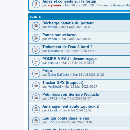
Aides et conseils sur le forum
par
stylemax
» Mar 28 Juin 2016 20:57 » dans
Stylevan & Mo
SUJETS
Décharge batterie du porteur
par
Vertau
» Mar 4 Aoû 2026 16:42
Panne sur webasto
par
Vertau
» Dim 2 Aoû 2026 08:40
Traitement de l'eau à bord ?
par
philcamb
» Jeu 16 Avr 2026 14:42
POMPE A EAU : désamorçage
par
micsca
» Mar 12 Fév 2019 08:15
Frigo
par
Gallet Dall'aglio
» Jeu 16 Juil 2026 11:22
Tracker GPS (traqueur)
par
Vanlifedid
» Mar 23 Mar 2021 06:27
Petit réservoir derrière Webasto
par
JPP52
» Mar 7 Juil 2026 07:57
Aménagement soute Equinox 2
par
lolodelo
» Jeu 9 Juil 2026 11:32
Eau qui coule dans le van
par
JPP52
» Mer 27 Mai 2026 11:02