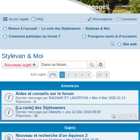
Stylevan - Vans aménagés
Accès rapide
FAQ
M’enregistrer
Connexion
Retour à l'accueil
Le coin des Stylevaners
Stylevan & Moi
Comment participer au forum ?
Fourgons neufs & d'occasion
Site web
ec
Stylevan & Moi
her
Nouveau sujet
ch
er
616 sujets
1
2
3
4
5
…
25
Annonces
Aides et conseils sur le forum
Dernier message par
RAGNAR ET LAGERTHA
«
Mer 4 Mar 2026 21:13
Réponses :
6
[La carte] des Stylevaners
Dernier message par
Didoufry
«
Jeu 12 Déc 2024 08:00
Réponses :
31
1
2
3
4
Sujets
Nouveau et recherche d'un équinox 2
Dernier message par
Quinquin
«
Ven 7 Aoû 2026 16:45