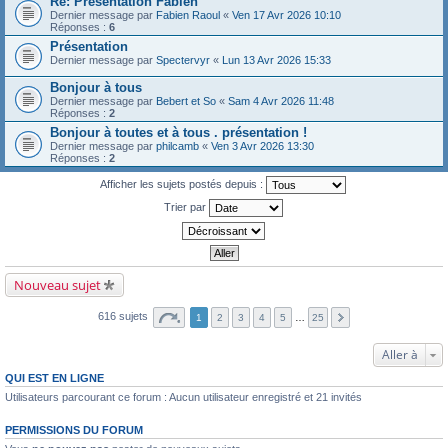
Re: Présentation Fabien
Dernier message par
Fabien Raoul
«
Ven 17 Avr 2026 10:10
Réponses :
6
Présentation
Dernier message par
Spectervyr
«
Lun 13 Avr 2026 15:33
Bonjour à tous
Dernier message par
Bebert et So
«
Sam 4 Avr 2026 11:48
Réponses :
2
Bonjour à toutes et à tous . présentation !
Dernier message par
philcamb
«
Ven 3 Avr 2026 13:30
Réponses :
2
Afficher les sujets postés depuis :
Trier par
Nouveau sujet
616 sujets
1
2
3
4
5
…
25
Aller à
QUI EST EN LIGNE
Utilisateurs parcourant ce forum : Aucun utilisateur enregistré et 21 invités
PERMISSIONS DU FORUM