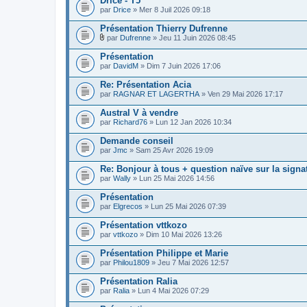
Drice - T5
par
Drice
» Mer 8 Juil 2026 09:18
Présentation Thierry Dufrenne
par
Dufrenne
» Jeu 11 Juin 2026 08:45
F
i
Présentation
c
par
DavidM
» Dim 7 Juin 2026 17:06
h
i
Re: Présentation Acia
e
par
r
RAGNAR ET LAGERTHA
» Ven 29 Mai 2026 17:17
(
s
Austral V à vendre
)
par
Richard76
» Lun 12 Jan 2026 10:34
j
o
Demande conseil
i
par
Jmc
» Sam 25 Avr 2026 19:09
n
t
Re: Bonjour à tous + question naïve sur la signa
(
s
par
Wally
» Lun 25 Mai 2026 14:56
)
Présentation
par
Elgrecos
» Lun 25 Mai 2026 07:39
Présentation vttkozo
par
vttkozo
» Dim 10 Mai 2026 13:26
Présentation Philippe et Marie
par
Philou1809
» Jeu 7 Mai 2026 12:57
Présentation Ralia
par
Ralia
» Lun 4 Mai 2026 07:29