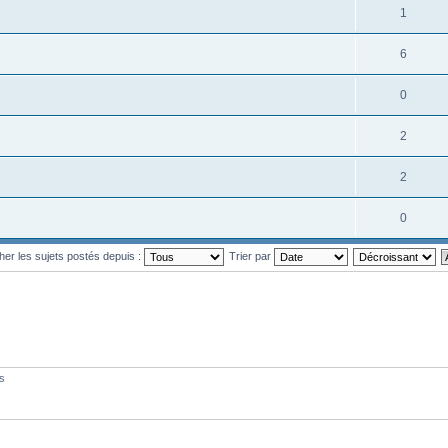
1
6
0
2
2
0
cher les sujets postés depuis :
Trier par
és