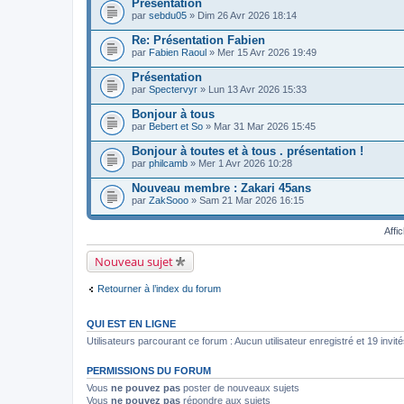
Présentation
par
sebdu05
» Dim 26 Avr 2026 18:14
Re: Présentation Fabien
par
Fabien Raoul
» Mer 15 Avr 2026 19:49
Présentation
par
Spectervyr
» Lun 13 Avr 2026 15:33
Bonjour à tous
par
Bebert et So
» Mar 31 Mar 2026 15:45
Bonjour à toutes et à tous . présentation !
par
philcamb
» Mer 1 Avr 2026 10:28
Nouveau membre : Zakari 45ans
par
ZakSooo
» Sam 21 Mar 2026 16:15
Affi
Nouveau sujet
Retourner à l’index du forum
QUI EST EN LIGNE
Utilisateurs parcourant ce forum : Aucun utilisateur enregistré et 19 invit
PERMISSIONS DU FORUM
Vous
ne pouvez pas
poster de nouveaux sujets
Vous
ne pouvez pas
répondre aux sujets