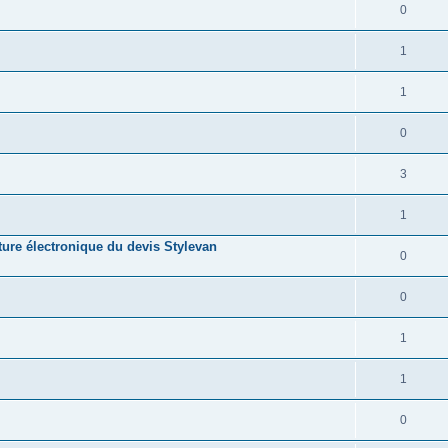
0
1
1
0
3
1
ture électronique du devis Stylevan
0
0
1
1
0