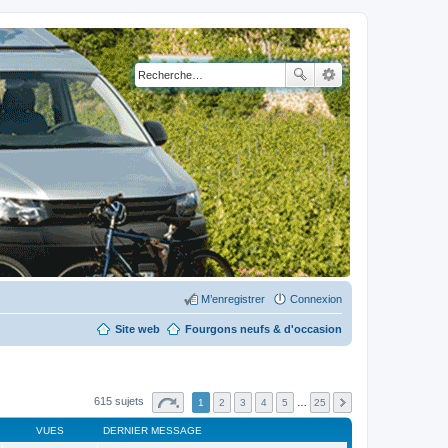
M’enregistrer
Connexion
Site web
Fourgons neufs & d'occasion
615 sujets
1
2
3
4
5
…
25
VUES
DERNIER MESSAGE