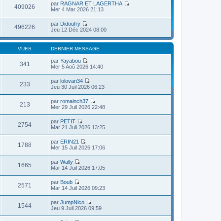
par
RAGNAR ET LAGERTHA
409026
V
Mer 4 Mar 2026 21:13
o
i
par
Didoufry
r
496226
V
Jeu 12 Déc 2024 08:00
l
o
e
i
d
r
VUES
DERNIER MESSAGE
e
l
r
e
par
Yayabou
n
341
d
V
Mer 5 Aoû 2026 14:40
i
e
o
e
r
i
r
par
lolovan34
n
r
233
m
V
Jeu 30 Juil 2026 06:23
i
l
e
o
e
e
s
i
r
par
romainch37
d
s
r
213
m
V
Mer 29 Juil 2026 22:48
e
a
l
e
o
r
g
e
s
i
n
e
par
PETIT
d
s
r
2754
i
V
Mar 21 Juil 2026 13:25
e
a
l
e
o
r
g
e
r
i
n
e
par
ERIN21
d
m
r
1788
i
V
Mer 15 Juil 2026 17:06
e
e
l
e
o
r
s
e
r
i
n
s
par
Wally
d
m
r
1665
i
a
V
Mar 14 Juil 2026 17:05
e
e
l
e
g
o
r
s
e
r
e
i
n
s
par
Boub
d
m
r
2571
i
a
V
Mar 14 Juil 2026 09:23
e
e
l
e
g
o
r
s
e
r
e
i
n
s
par
JumpNico
d
m
r
1544
i
a
V
Jeu 9 Juil 2026 09:59
e
e
l
e
g
o
r
s
e
r
e
i
n