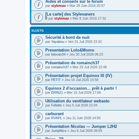
Aides et conseils sur le forum
par
stylemax
» Mar 28 Juin 2016 20:57
[La carte] des Stylevaners
par
stylemax
» Mer 8 Juin 2016 17:32
F
i
c
SUJETS
h
i
Sécurité à bord de nuit
e
par
Yayabou
» Ven 31 Juil 2026 23:32
r
(
Presentation Lolo&Momo
s
par
lolovan34
» Jeu 30 Juil 2026 06:23
)
j
Présentation de romainch37
o
i
par
romainch37
» Mer 29 Juil 2026 22:48
n
t
Présentation projet Equinox III (IV)
(
par
PETIT
» Jeu 16 Juil 2026 15:58
s
)
Equinox 2 d'occasion... prêt à partir !
par
ERIN21
» Mer 15 Juil 2026 17:06
Utilisation du ventilateur webasto
par
Fefette
» Jeu 9 Juil 2026 21:04
carburant
par
RVKPL
» Jeu 11 Juin 2026 14:50
Présentation Nicolas — Jumper L2H2
par
JumpNico
» Jeu 9 Juil 2026 09:59