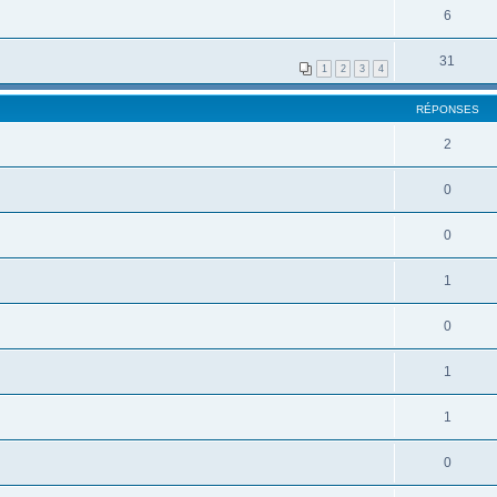
6
31
1
2
3
4
RÉPONSES
2
0
0
1
0
1
1
0