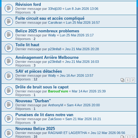
Révision ford
Dernier message par
33hdj100
«
Lun 8 Juin 2026 13:06
Réponses :
6
Fuite circuit eau et accès compliqué
Dernier message par
Carolivan
«
Lun 25 Mai 2026 16:57
Belize 2025 nombreux problemes
Dernier message par
Wally
«
Lun 25 Mai 2026 15:17
Réponses :
2
Toile lit haut
Dernier message par
p23lnifa8
«
Jeu 21 Mai 2026 20:28
Aménagement Arrière Melbourne
Dernier message par
p23lnifa8
«
Jeu 21 Mai 2026 16:03
Réponses :
3
SAV et pièces détachées
Dernier message par
Wally
«
Jeu 16 Avr 2026 13:57
Réponses :
12
1
2
Drôle de bruit sous le capot
Dernier message par
Baroud'eure
«
Mar 14 Avr 2026 15:39
Réponses :
1
Nouveau "Durban"
Dernier message par
AnthonyM
«
Sam 4 Avr 2026 20:00
Réponses :
1
Punaises de lit dans notre van
Dernier message par
ZakSooo
«
Sam 21 Mar 2026 16:21
Réponses :
9
Nouveau Belize 2025
Dernier message par
RAGNAR ET LAGERTHA
«
Jeu 12 Mar 2026 06:56
Réponses :
16
1
2