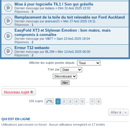
Mise à jour logicielle T6.1 / Son qui grésille
Dernier message par
lodass
«
Dim 31 Aoû 2025 22:02
Réponses :
9
Remplacement de la toile du toit relevable sur Ford Auckland
Dernier message par
jeanvan21
«
Mer 27 Aoû 2025 19:11
Réponses :
1
EasyFold XT3 et Stylevan Emotion : bon matos, mais
compromis à connaître
Dernier message par
Villi77
«
Sam 23 Aoû 2025 18:04
Réponses :
2
Erreur T12 webasto
Dernier message par
BLJ99
«
Mer 13 Aoû 2025 06:00
Réponses :
2
Afficher les sujets postés depuis :
Trier par
Nouveau sujet
168 sujets
1
2
3
4
5
…
7
Aller à
QUI EST EN LIGNE
Utilisateurs parcourant ce forum : Aucun utilisateur enregistré et 17 invités