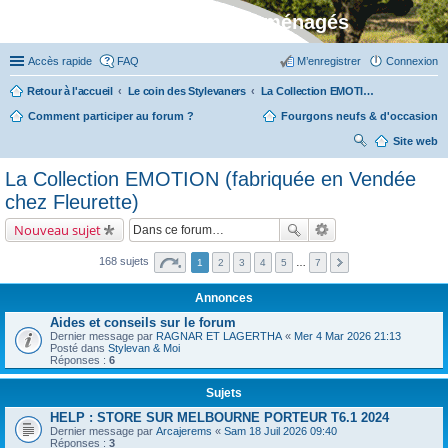
Stylevan - Vans aménagés
Accès rapide
FAQ
M’enregistrer
Connexion
Retour à l'accueil
Le coin des Stylevaners
La Collection EMOTION (fabriquée en Vendée chez Fleurette)
Comment participer au forum ?
Fourgons neufs & d'occasion
Site web
ec
La Collection EMOTION (fabriquée en Vendée
her
chez Fleurette)
ch
Nouveau sujet
er
168 sujets
1
2
3
4
5
…
7
Annonces
Aides et conseils sur le forum
Dernier message par
RAGNAR ET LAGERTHA
«
Mer 4 Mar 2026 21:13
Posté dans
Stylevan & Moi
Réponses :
6
Sujets
HELP : STORE SUR MELBOURNE PORTEUR T6.1 2024
Dernier message par
Arcajerems
«
Sam 18 Juil 2026 09:40
Réponses :
3