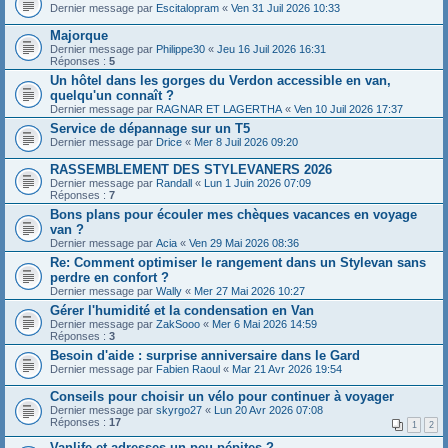
Dernier message par
Escitalopram
«
Ven 31 Juil 2026 10:33
Majorque
Dernier message par
Philippe30
«
Jeu 16 Juil 2026 16:31
Réponses :
5
Un hôtel dans les gorges du Verdon accessible en van,
quelqu'un connaît ?
Dernier message par
RAGNAR ET LAGERTHA
«
Ven 10 Juil 2026 17:37
Service de dépannage sur un T5
Dernier message par
Drice
«
Mer 8 Juil 2026 09:20
RASSEMBLEMENT DES STYLEVANERS 2026
Dernier message par
Randall
«
Lun 1 Juin 2026 07:09
Réponses :
7
Bons plans pour écouler mes chèques vacances en voyage
van ?
Dernier message par
Acia
«
Ven 29 Mai 2026 08:36
Re: Comment optimiser le rangement dans un Stylevan sans
perdre en confort ?
Dernier message par
Wally
«
Mer 27 Mai 2026 10:27
Gérer l'humidité et la condensation en Van
Dernier message par
ZakSooo
«
Mer 6 Mai 2026 14:59
Réponses :
3
Besoin d'aide : surprise anniversaire dans le Gard
Dernier message par
Fabien Raoul
«
Mar 21 Avr 2026 19:54
Conseils pour choisir un vélo pour continuer à voyager
Dernier message par
skyrgo27
«
Lun 20 Avr 2026 07:08
Réponses :
17
1
2
Vanlife et adresses un peu pépites ?