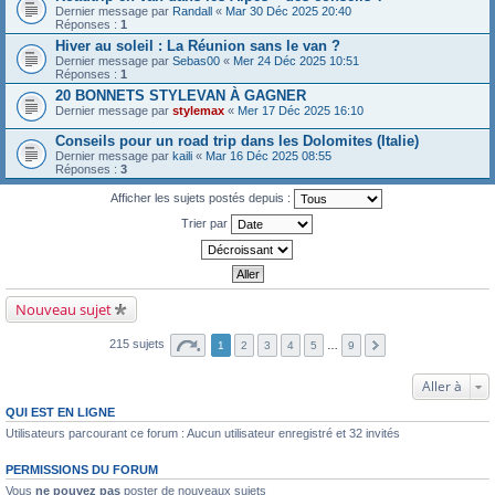
Dernier message par
Randall
«
Mar 30 Déc 2025 20:40
Réponses :
1
Hiver au soleil : La Réunion sans le van ?
Dernier message par
Sebas00
«
Mer 24 Déc 2025 10:51
Réponses :
1
20 BONNETS STYLEVAN À GAGNER
Dernier message par
stylemax
«
Mer 17 Déc 2025 16:10
Conseils pour un road trip dans les Dolomites (Italie)
Dernier message par
kaili
«
Mar 16 Déc 2025 08:55
Réponses :
3
Afficher les sujets postés depuis :
Trier par
Nouveau sujet
215 sujets
1
2
3
4
5
…
9
Aller à
QUI EST EN LIGNE
Utilisateurs parcourant ce forum : Aucun utilisateur enregistré et 32 invités
PERMISSIONS DU FORUM
Vous
ne pouvez pas
poster de nouveaux sujets