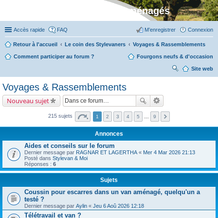
Stylevan - Vans aménagés
Accès rapide
FAQ
M’enregistrer
Connexion
Retour à l'accueil
Le coin des Stylevaners
Voyages & Rassemblements
Comment participer au forum ?
Fourgons neufs & d'occasion
Site web
ec
Voyages & Rassemblements
her
Nouveau sujet
ch
er
215 sujets
1
2
3
4
5
…
9
Annonces
Aides et conseils sur le forum
Dernier message par
RAGNAR ET LAGERTHA
«
Mer 4 Mar 2026 21:13
Posté dans
Stylevan & Moi
Réponses :
6
Sujets
Coussin pour escarres dans un van aménagé, quelqu'un a
testé ?
Dernier message par
Aylin
«
Jeu 6 Aoû 2026 12:18
Télétravail et van ?